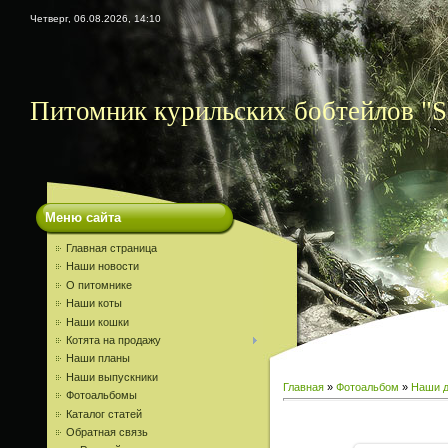
Четверг, 06.08.2026, 14:10
Питомник курильских бобтейлов "S
Меню сайта
Главная страница
Наши новости
О питомнике
Наши коты
Наши кошки
Котята на продажу
Наши планы
Наши выпускники
Главная
»
Фотоальбом
»
Наши д
Фотоальбомы
Каталог статей
Обратная связь