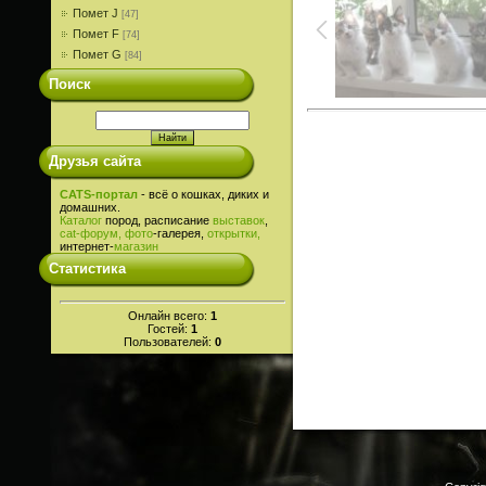
Помет J
[47]
Помет F
[74]
Помет G
[84]
Поиск
Друзья сайта
CATS-портал
- всё о кошках, диких и
домашних.
Каталог
пород, расписание
выставок
,
cat-
форум,
фото
-галерея,
открытки,
интернет-
магазин
Статистика
Онлайн всего:
1
Гостей:
1
Пользователей:
0