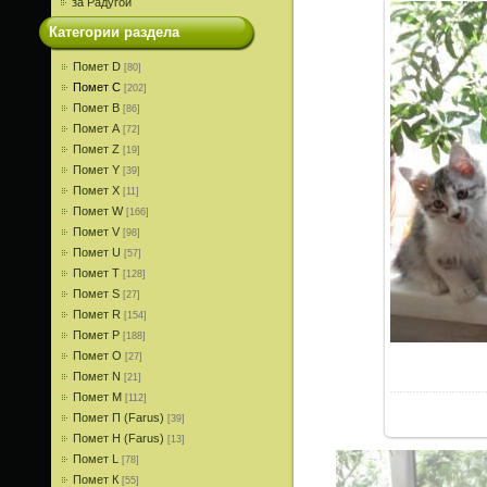
за Радугой
Категории раздела
Помет D
[80]
Помет С
[202]
Помет В
[86]
Помет A
[72]
Помет Z
[19]
Помет Y
[39]
Помет X
[11]
Помет W
[166]
Помет V
[98]
Помет U
[57]
Помет T
[128]
Помет S
[27]
Помет R
[154]
Помет P
[188]
Помет О
[27]
Помет N
[21]
Помет M
[112]
Помет П (Farus)
[39]
Помет Н (Farus)
[13]
Помет L
[78]
Помет К
[55]