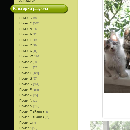
за Радугой
Категории раздела
Помет D
[80]
Помет С
[202]
Помет В
[86]
Помет A
[72]
Помет Z
[19]
Помет Y
[39]
Помет X
[11]
Помет W
[166]
Помет V
[98]
Помет U
[57]
Помет T
[128]
Помет S
[27]
Помет R
[154]
Помет P
[188]
Помет О
[27]
Помет N
[21]
Помет M
[112]
Помет П (Farus)
[39]
Помет Н (Farus)
[13]
Помет L
[78]
Помет К
[55]