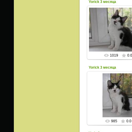
Yorick 3 месяца
03.10.2015
ИрисКо
1019
0.
Yorick 3 месяца
03.10.2015
ИрисКо
985
0.0