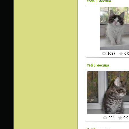
Yoda 3 месяца
03.10.2015
ИрисКо
1037
0.
Yeti 3 месяца
03.10.2015
ИрисКо
994
0.0