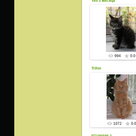
Yeti 3 месяца
03.10.2015
ИрисКо
994
0.0
Trifon
20.07.2015
ИрисКо
1072
0.