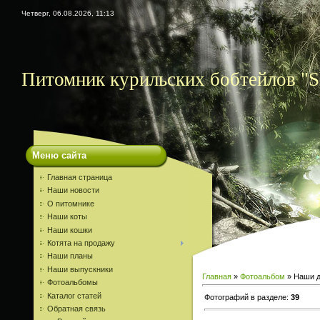
Четверг, 06.08.2026, 11:13
Питомник курильских бобтейлов "S
Меню сайта
Главная страница
Наши новости
О питомнике
Наши коты
Наши кошки
Котята на продажу
Наши планы
Наши выпускники
Главная
»
Фотоальбом
» Наши д
Фотоальбомы
Каталог статей
Фотографий в разделе
:
39
Обратная связь