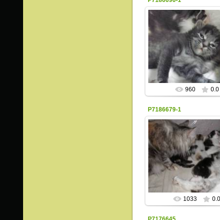
P7186696-1
20.07.2015
ИрисКо
960
0.0
P7186679-1
20.07.2015
ИрисКо
1033
0.
P7176645