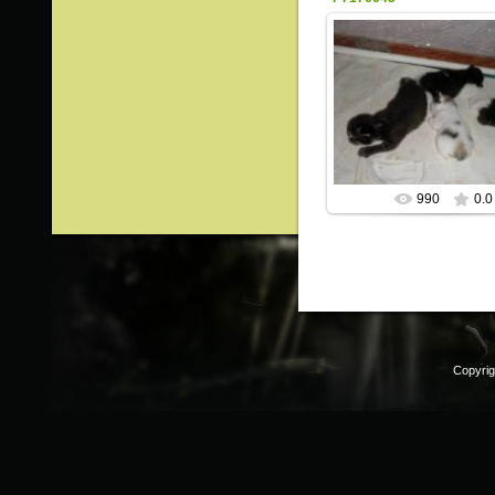
20.07.2015
ИрисКо
990
0.0
Copyri