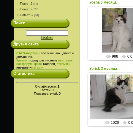
Yosha 3 месяца
Помет J
[47]
Помет F
[74]
Помет G
[84]
Поиск
03.10.2015
ИрисКо
Друзья сайта
CATS-портал
- всё о кошках, диких и
988
0.0
домашних.
Каталог
пород, расписание
выставок
,
cat-
форум,
фото
-галерея,
открытки,
интернет-
магазин
Yorick 3 месяца
Статистика
Онлайн всего:
1
Гостей:
1
03.10.2015
Пользователей:
0
ИрисКо
1020
0.