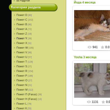
за Радугой
Йода 4 месяца
Категории раздела
Помет D
[80]
Помет С
[202]
28.10.2015
Помет В
[86]
Помет A
[72]
ИрисКо
Помет Z
[19]
Помет Y
[39]
Помет X
[11]
941
0.0
Помет W
[166]
Помет V
[98]
Помет U
Yosha 3 месяца
[57]
Помет T
[128]
Помет S
[27]
Помет R
[154]
Помет P
[188]
03.10.2015
Помет О
[27]
ИрисКо
Помет N
[21]
Помет M
[112]
Помет П (Farus)
[39]
Помет Н (Farus)
[13]
1131
0.
Помет L
[78]
Помет К
[55]