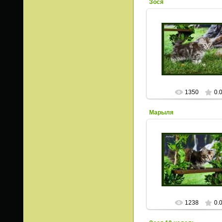
Зося
05.07.2013
ИрисКо
1350
0.
Марыля
05.07.2013
ИрисКо
1238
0.