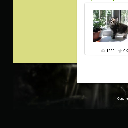
23.06.2013
ИрисКо
1332
0.
Copyri