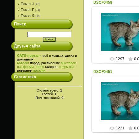
DSCF0458
Помет J
[47]
Помет F
[74]
Помет G
[84]
Поиск
14.08.2013
ИрисКо
Друзья сайта
CATS-портал
- всё о кошках, диких и
1297
0.
домашних.
Каталог
пород, расписание
выставок
,
cat-
форум,
фото
-галерея,
открытки,
интернет-
магазин
DSCF0451
Статистика
Онлайн всего:
1
Гостей:
1
14.08.2013
Пользователей:
0
ИрисКо
1221
0.