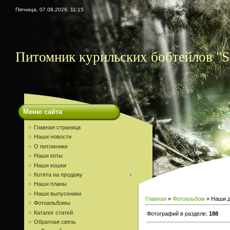
Пятница, 07.08.2026, 11:15
Питомник курильских бобтейлов "S
Меню сайта
Главная страница
Наши новости
О питомнике
Наши коты
Наши кошки
Котята на продажу
Наши планы
Наши выпускники
Главная
»
Фотоальбом
» Наши д
Фотоальбомы
Каталог статей
Фотографий в разделе
:
188
Обратная связь