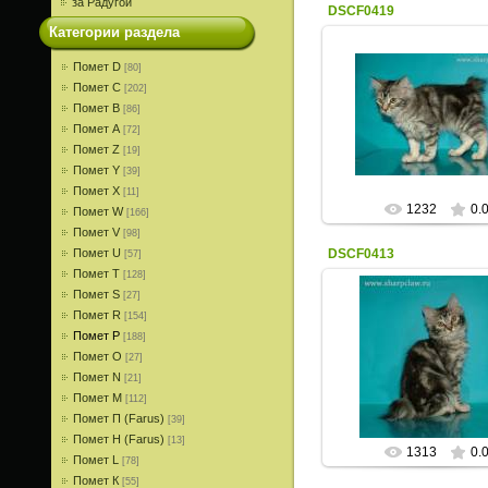
за Радугой
DSCF0419
Категории раздела
Помет D
[80]
Помет С
[202]
14.08.2013
Помет В
[86]
Помет A
[72]
ИрисКо
Помет Z
[19]
Помет Y
[39]
Помет X
[11]
1232
0.
Помет W
[166]
Помет V
[98]
Помет U
DSCF0413
[57]
Помет T
[128]
Помет S
[27]
Помет R
[154]
Помет P
[188]
14.08.2013
Помет О
[27]
ИрисКо
Помет N
[21]
Помет M
[112]
Помет П (Farus)
[39]
Помет Н (Farus)
[13]
1313
0.
Помет L
[78]
Помет К
[55]