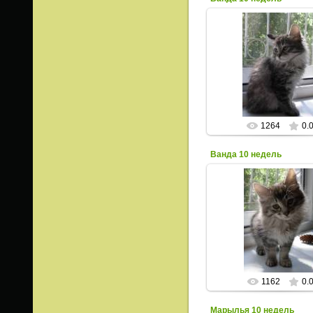
23.06.2013
ИрисКо
1264
0.
Ванда 10 недель
23.06.2013
ИрисКо
1162
0.
Марылья 10 недель