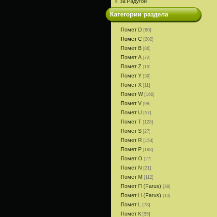
за Радугой
Категории раздела
Помет D
[80]
Помет С
[202]
Помет В
[86]
Помет A
[72]
Помет Z
[19]
Помет Y
[39]
Помет X
[11]
Помет W
[166]
Помет V
[98]
Помет U
[57]
Помет T
[128]
Помет S
[27]
Помет R
[154]
Помет P
[188]
Помет О
[27]
Помет N
[21]
Помет M
[112]
Помет П (Farus)
[39]
Помет Н (Farus)
[13]
Помет L
[78]
Помет К
[55]