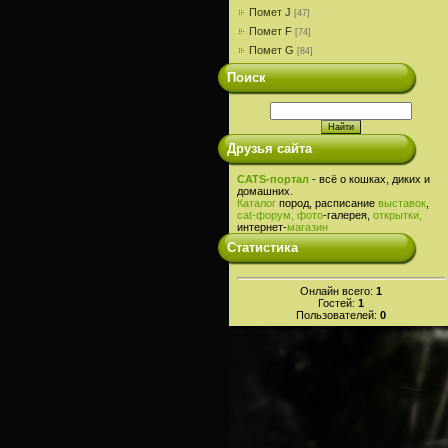
Помет J
[47]
Помет F
[74]
Помет G
[84]
Поиск
Друзья сайта
CATS-портал
- всё о кошках, диких и
домашних.
Каталог
пород, расписание
выставок
,
cat-
форум,
фото
-галерея,
открытки,
интернет-
магазин
Статистика
Онлайн всего:
1
Гостей:
1
Пользователей:
0