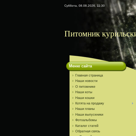
Суббота, 08.08.2026, 11:30
Питомник курильски
Меню сайта
Главная страница
Наши новости
О питомнике
Наши коты
Наши кошки
Котята на продажу
Наши планы
Наши выпускники
Фотоальбомы
Каталог статей
Обратная связь