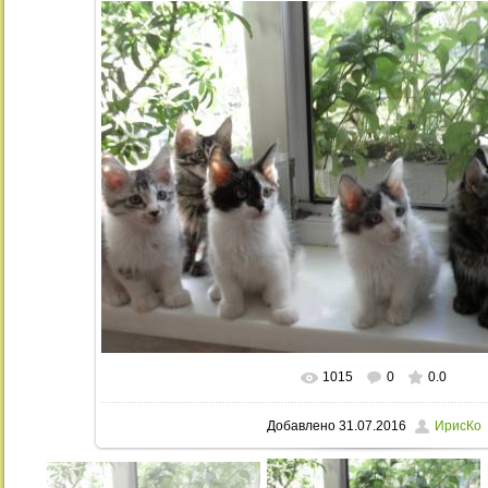
1015
0
0.0
В реальном размере
1024x663
/ 31
Добавлено
31.07.2016
ИрисКо