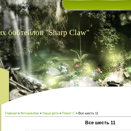
х бобтейлов "Sharp Claw"
Главная
»
Фотоальбом
»
Наши дети
»
Помет С
» Все шесть 11
Все шесть 11