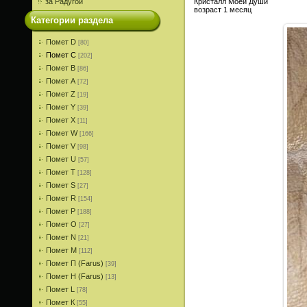
за Радугой
Кристалл Моей Души
возраст 1 месяц
Категории раздела
Помет D
[80]
Помет С
[202]
Помет В
[86]
Помет A
[72]
Помет Z
[19]
Помет Y
[39]
Помет X
[11]
Помет W
[166]
Помет V
[98]
Помет U
[57]
Помет T
[128]
Помет S
[27]
Помет R
[154]
Помет P
[188]
Помет О
[27]
Помет N
[21]
Помет M
[112]
Помет П (Farus)
[39]
Помет Н (Farus)
[13]
Помет L
[78]
Помет К
[55]