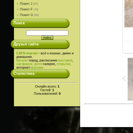
Помет J
[47]
Помет F
[74]
Помет G
[84]
Поиск
Друзья сайта
CATS-портал
- всё о кошках, диких и
домашних.
Каталог
пород, расписание
выставок
,
cat-
форум,
фото
-галерея,
открытки,
интернет-
магазин
Статистика
Онлайн всего:
1
Гостей:
1
Пользователей:
0