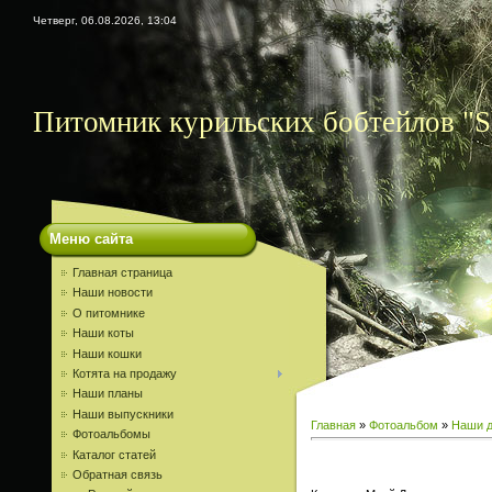
Четверг, 06.08.2026, 13:04
Питомник курильских бобтейлов "S
Меню сайта
Главная страница
Наши новости
О питомнике
Наши коты
Наши кошки
Котята на продажу
Наши планы
Наши выпускники
Главная
»
Фотоальбом
»
Наши д
Фотоальбомы
Каталог статей
Обратная связь