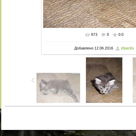
973
0
0.0
В реальном размере
768x955
/ 23
Добавлено
12.06.2016
ИрисКо