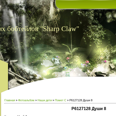
х бобтейлов "Sharp Claw"
Главная
»
Фотоальбом
»
Наши дети
»
Помет С
» P6127128 Души 8
P6127128 Души 8