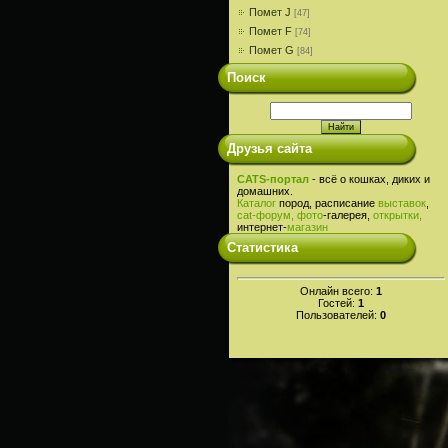
Помет J
[47]
Помет F
[74]
Помет G
[84]
Поиск
Друзья сайта
CATS-портал
- всё о кошках, диких и
домашних.
Каталог
пород, расписание
выставок
,
cat-
форум,
фото
-галерея,
открытки,
интернет-
магазин
Статистика
Онлайн всего:
1
Гостей:
1
Пользователей:
0