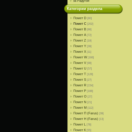
за Радугой
Категории раздела
Помет D
[80]
Помет С
[202]
Помет В
[86]
Помет A
[72]
Помет Z
[19]
Помет Y
[39]
Помет X
[11]
Помет W
[166]
Помет V
[98]
Помет U
[57]
Помет T
[128]
Помет S
[27]
Помет R
[154]
Помет P
[188]
Помет О
[27]
Помет N
[21]
Помет M
[112]
Помет П (Farus)
[39]
Помет Н (Farus)
[13]
Помет L
[78]
Помет К
[55]