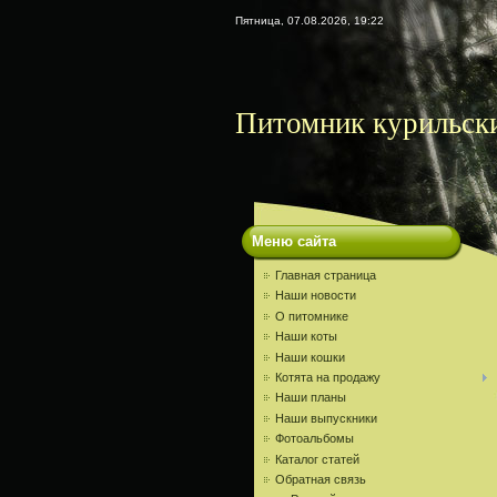
Пятница, 07.08.2026, 19:22
Питомник курильски
Меню сайта
Главная страница
Наши новости
О питомнике
Наши коты
Наши кошки
Котята на продажу
Наши планы
Наши выпускники
Фотоальбомы
Каталог статей
Обратная связь