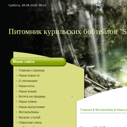
Суббота, 08.08.2026, 00:31
Питомник курильских бобтейлов "S
Меню сайта
Главная страница
Наши новости
О питомнике
Наши коты
Наши кошки
Котята на продажу
Наши планы
Наши выпускники
Главная
»
Фотоальбом
»
Наши д
Фотоальбомы
Каталог статей
Обратная связь