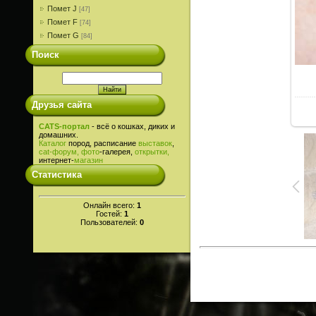
Помет J
[47]
Помет F
[74]
Помет G
[84]
Поиск
Друзья сайта
CATS-портал
- всё о кошках, диких и
домашних.
Каталог
пород, расписание
выставок
,
cat-
форум,
фото
-галерея,
открытки,
интернет-
магазин
Статистика
Онлайн всего:
1
Гостей:
1
Пользователей:
0