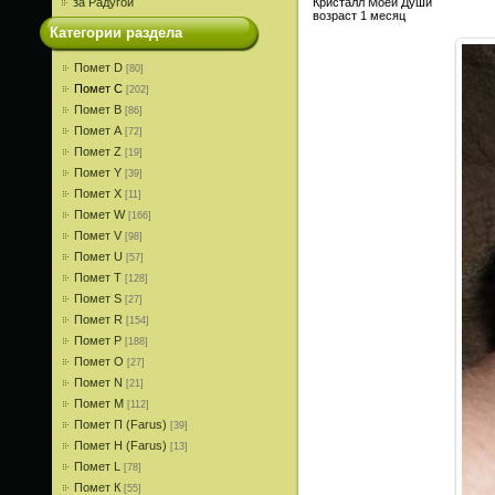
за Радугой
Кристалл Моей Души
возраст 1 месяц
Категории раздела
Помет D
[80]
Помет С
[202]
Помет В
[86]
Помет A
[72]
Помет Z
[19]
Помет Y
[39]
Помет X
[11]
Помет W
[166]
Помет V
[98]
Помет U
[57]
Помет T
[128]
Помет S
[27]
Помет R
[154]
Помет P
[188]
Помет О
[27]
Помет N
[21]
Помет M
[112]
Помет П (Farus)
[39]
Помет Н (Farus)
[13]
Помет L
[78]
Помет К
[55]