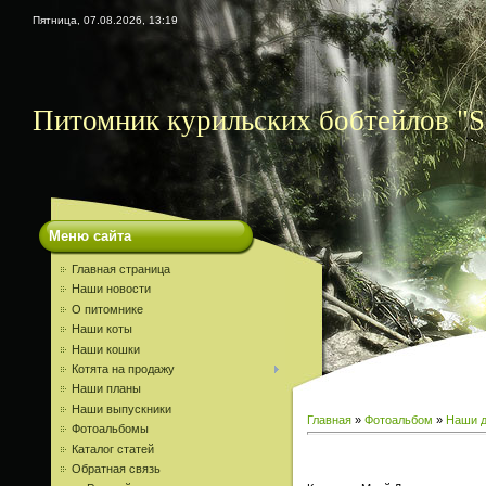
Пятница, 07.08.2026, 13:19
Питомник курильских бобтейлов "S
Меню сайта
Главная страница
Наши новости
О питомнике
Наши коты
Наши кошки
Котята на продажу
Наши планы
Наши выпускники
Главная
»
Фотоальбом
»
Наши д
Фотоальбомы
Каталог статей
Обратная связь