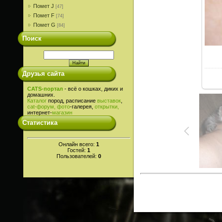
Помет J
[47]
Помет F
[74]
Помет G
[84]
Поиск
Друзья сайта
CATS-портал
- всё о кошках, диких и
домашних.
Каталог
пород, расписание
выставок
,
cat-
форум,
фото
-галерея,
открытки,
интернет-
магазин
Статистика
Онлайн всего:
1
Гостей:
1
Пользователей:
0