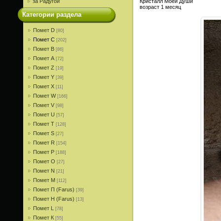
за Радугой
Кристалл Моей Души
возраст 1 месяц
Категории раздела
Помет D
[80]
Помет С
[202]
Помет В
[86]
Помет A
[72]
Помет Z
[19]
Помет Y
[39]
Помет X
[11]
Помет W
[166]
Помет V
[98]
Помет U
[57]
Помет T
[128]
Помет S
[27]
Помет R
[154]
Помет P
[188]
Помет О
[27]
Помет N
[21]
Помет M
[112]
Помет П (Farus)
[39]
Помет Н (Farus)
[13]
Помет L
[78]
Помет К
[55]