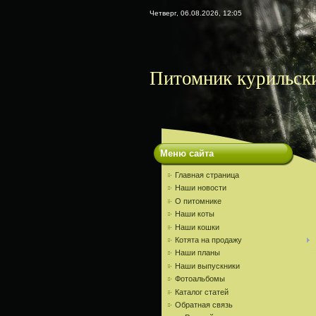
Четверг, 06.08.2026, 12:05
Питомник курильски
Меню сайта
Главная страница
Наши новости
О питомнике
Наши коты
Наши кошки
Котята на продажу
Наши планы
Наши выпускники
Фотоальбомы
Каталог статей
Обратная связь