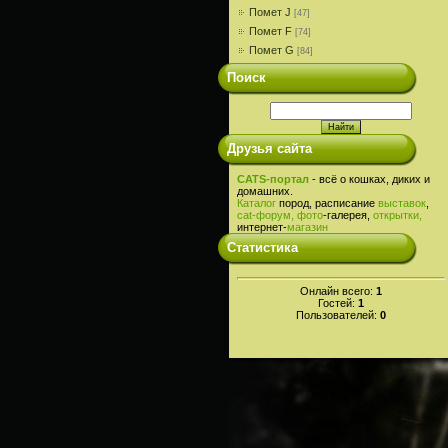
Помет J
[47]
Помет F
[74]
Помет G
[84]
Поиск
Друзья сайта
CATS-портал
- всё о кошках, диких и
домашних.
Каталог
пород, расписание
выставок
,
cat-
форум,
фото
-галерея,
открытки,
интернет-
магазин
Статистика
Онлайн всего:
1
Гостей:
1
Пользователей:
0