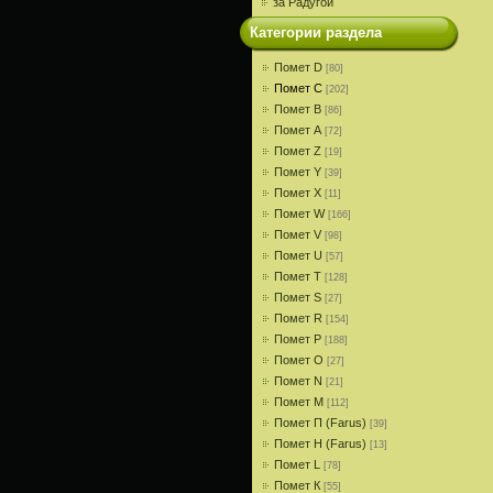
за Радугой
Категории раздела
Помет D
[80]
Помет С
[202]
Помет В
[86]
Помет A
[72]
Помет Z
[19]
Помет Y
[39]
Помет X
[11]
Помет W
[166]
Помет V
[98]
Помет U
[57]
Помет T
[128]
Помет S
[27]
Помет R
[154]
Помет P
[188]
Помет О
[27]
Помет N
[21]
Помет M
[112]
Помет П (Farus)
[39]
Помет Н (Farus)
[13]
Помет L
[78]
Помет К
[55]