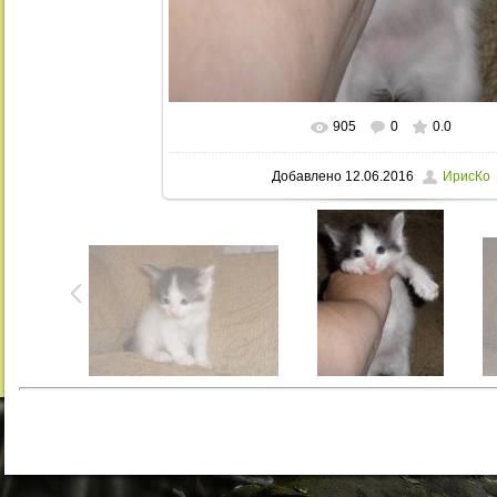
905
0
0.0
В реальном размере
768x1002
/ 20
Добавлено
12.06.2016
ИрисКо