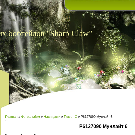
х бобтейлов "Sharp Claw"
Главная
»
Фотоальбом
»
Наши дети
»
Помет С
» P6127090 Мунлайт 6
P6127090 Мунлайт 6