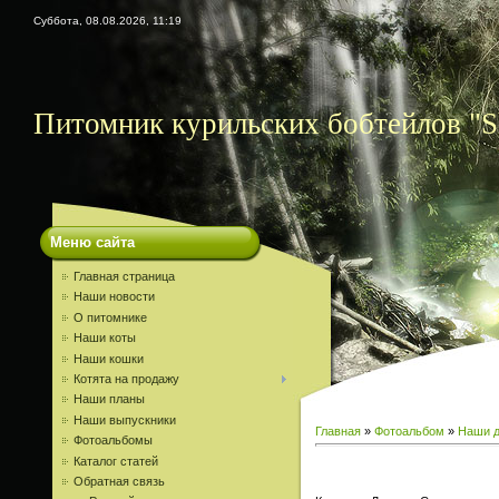
Суббота, 08.08.2026, 11:19
Питомник курильских бобтейлов "S
Меню сайта
Главная страница
Наши новости
О питомнике
Наши коты
Наши кошки
Котята на продажу
Наши планы
Наши выпускники
Главная
»
Фотоальбом
»
Наши д
Фотоальбомы
Каталог статей
Обратная связь