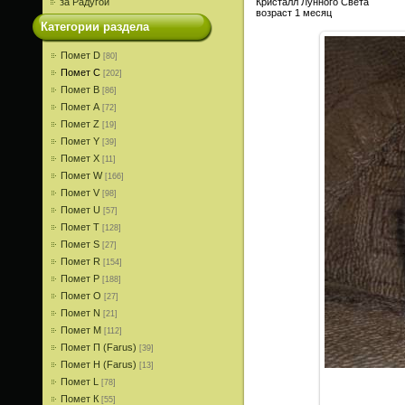
за Радугой
Кристалл Лунного Света
возраст 1 месяц
Категории раздела
Помет D
[80]
Помет С
[202]
Помет В
[86]
Помет A
[72]
Помет Z
[19]
Помет Y
[39]
Помет X
[11]
Помет W
[166]
Помет V
[98]
Помет U
[57]
Помет T
[128]
Помет S
[27]
Помет R
[154]
Помет P
[188]
Помет О
[27]
Помет N
[21]
Помет M
[112]
Помет П (Farus)
[39]
Помет Н (Farus)
[13]
Помет L
[78]
Помет К
[55]