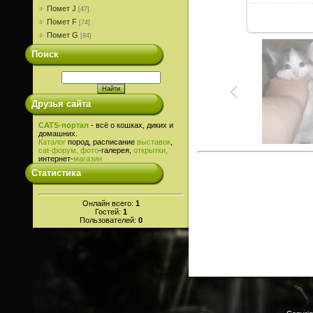
Помет J
[47]
Помет F
[74]
Помет G
[84]
Поиск
Друзья сайта
CATS-портал
- всё о кошках, диких и
домашних.
Каталог
пород, расписание
выставок
,
cat-
форум,
фото
-галерея,
открытки,
интернет-
магазин
Статистика
Онлайн всего:
1
Гостей:
1
Пользователей:
0