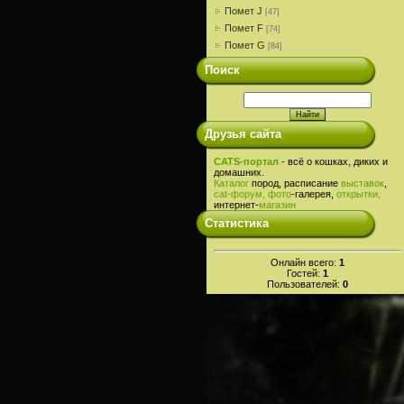
Помет J
[47]
Помет F
[74]
Помет G
[84]
Поиск
Друзья сайта
CATS-портал
- всё о кошках, диких и
домашних.
Каталог
пород, расписание
выставок
,
cat-
форум,
фото
-галерея,
открытки,
интернет-
магазин
Статистика
Онлайн всего:
1
Гостей:
1
Пользователей:
0