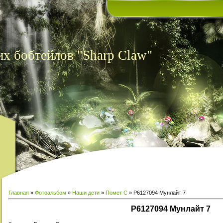
х бобтейлов "Sharp Claw"
Главная
»
Фотоальбом
»
Наши дети
»
Помет С
» P6127094 Мунлайт 7
P6127094 Мунлайт 7