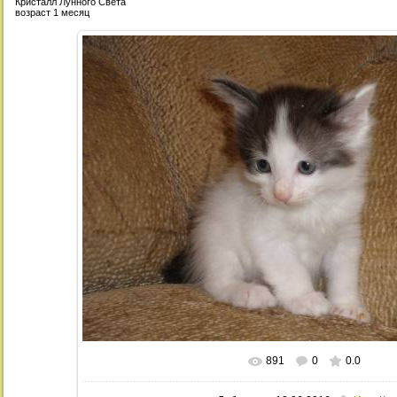
Кристалл Лунного Света
возраст 1 месяц
891
0
0.0
В реальном размере
1024x708
/ 21