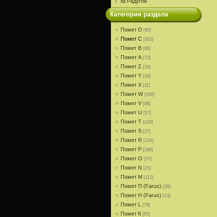
за Радугой
Категории раздела
Помет D
[80]
Помет С
[202]
Помет В
[86]
Помет A
[72]
Помет Z
[19]
Помет Y
[39]
Помет X
[11]
Помет W
[166]
Помет V
[98]
Помет U
[57]
Помет T
[128]
Помет S
[27]
Помет R
[154]
Помет P
[188]
Помет О
[27]
Помет N
[21]
Помет M
[112]
Помет П (Farus)
[39]
Помет Н (Farus)
[13]
Помет L
[78]
Помет К
[55]