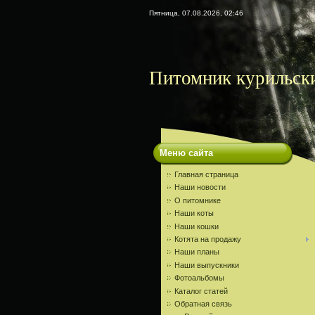
Пятница, 07.08.2026, 02:46
Питомник курильски
Меню сайта
Главная страница
Наши новости
О питомнике
Наши коты
Наши кошки
Котята на продажу
Наши планы
Наши выпускники
Фотоальбомы
Каталог статей
Обратная связь