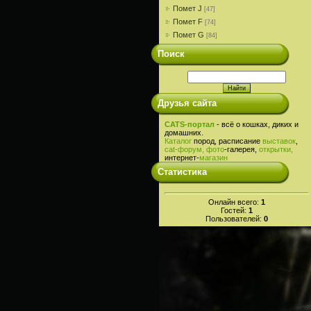
Помет J
[47]
Помет F
[74]
Помет G
[84]
Поиск
Друзья сайта
CATS-портал
- всё о кошках, диких и
домашних.
Каталог
пород, расписание
выставок
,
cat-
форум,
фото
-галерея,
открытки,
интернет-
магазин
Статистика
Онлайн всего:
1
Гостей:
1
Пользователей:
0