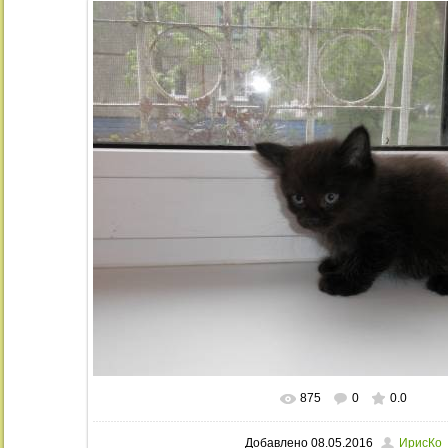
875
0
0.0
В реальном размере
1024x768
/ 17
Добавлено
08.05.2016
ИрисКо