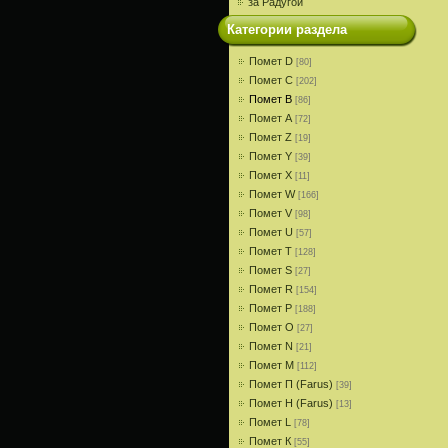
за Радугой
Категории раздела
Помет D
[80]
Помет С
[202]
Помет В
[86]
Помет A
[72]
Помет Z
[19]
Помет Y
[39]
Помет X
[11]
Помет W
[166]
Помет V
[98]
Помет U
[57]
Помет T
[128]
Помет S
[27]
Помет R
[154]
Помет P
[188]
Помет О
[27]
Помет N
[21]
Помет M
[112]
Помет П (Farus)
[39]
Помет Н (Farus)
[13]
Помет L
[78]
Помет К
[55]