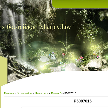
х бобтейлов "Sharp Claw"
Главная
»
Фотоальбом
»
Наши дети
»
Помет В
» P5087015
P5087015