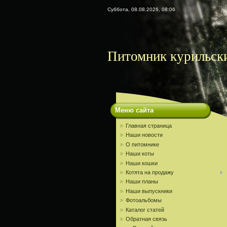
Суббота, 08.08.2026, 08:06
Питомник курильски
Меню сайта
Главная страница
Наши новости
О питомнике
Наши коты
Наши кошки
Котята на продажу
Наши планы
Наши выпускники
Фотоальбомы
Каталог статей
Обратная связь