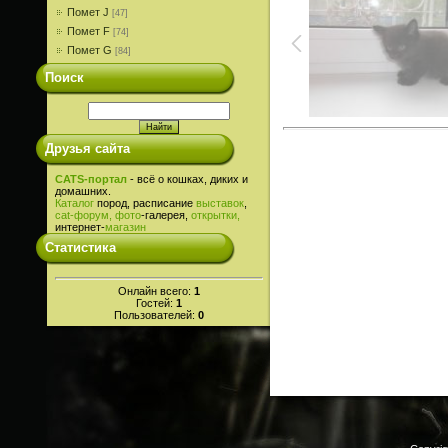
Помет J
[47]
Помет F
[74]
Помет G
[84]
Поиск
Друзья сайта
CATS-портал
- всё о кошках, диких и
домашних.
Каталог
пород, расписание
выставок
,
cat-
форум,
фото
-галерея,
открытки,
интернет-
магазин
Статистика
Онлайн всего:
1
Гостей:
1
Пользователей:
0