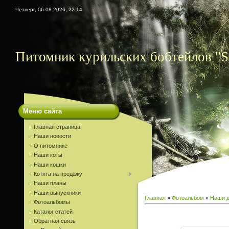
Четверг, 06.08.2026, 22:14
Питомник курильских бобтейлов "S
Меню сайта
Главная страница
Наши новости
О питомнике
Наши коты
Наши кошки
Котята на продажу
Наши планы
Наши выпускники
Главная
»
Фотоальбом
»
Наши д
Фотоальбомы
Каталог статей
Обратная связь