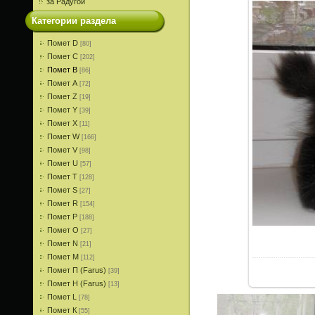
за Радугой
Категории раздела
Помет D
[80]
Помет С
[202]
Помет В
[86]
Помет A
[72]
Помет Z
[19]
Помет Y
[39]
Помет X
[11]
Помет W
[166]
Помет V
[98]
Помет U
[57]
Помет T
[128]
Помет S
[27]
Помет R
[154]
Помет P
[188]
Помет О
[27]
Помет N
[21]
Помет M
[112]
Помет П (Farus)
[39]
Помет Н (Farus)
[13]
Помет L
[78]
Помет К
[55]