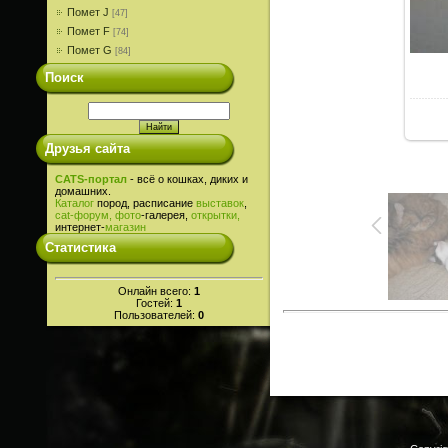
Помет J
[47]
Помет F
[74]
Помет G
[84]
Поиск
Друзья сайта
CATS-портал
- всё о кошках, диких и
домашних.
Каталог
пород, расписание
выставок
,
cat-
форум,
фото
-галерея,
открытки,
интернет-
магазин
Статистика
Онлайн всего:
1
Гостей:
1
Пользователей:
0