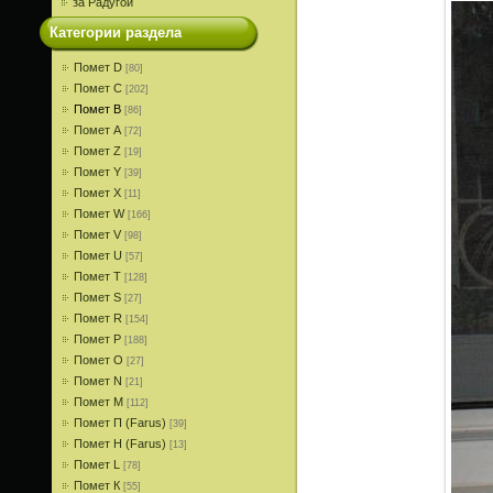
за Радугой
Категории раздела
Помет D
[80]
Помет С
[202]
Помет В
[86]
Помет A
[72]
Помет Z
[19]
Помет Y
[39]
Помет X
[11]
Помет W
[166]
Помет V
[98]
Помет U
[57]
Помет T
[128]
Помет S
[27]
Помет R
[154]
Помет P
[188]
Помет О
[27]
Помет N
[21]
Помет M
[112]
Помет П (Farus)
[39]
Помет Н (Farus)
[13]
Помет L
[78]
Помет К
[55]