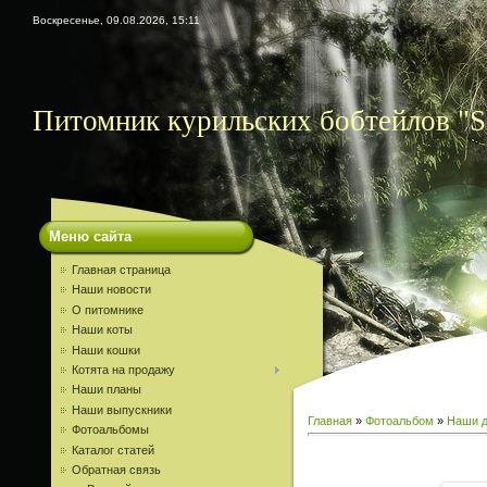
Воскресенье, 09.08.2026, 15:11
Питомник курильских бобтейлов "S
Меню сайта
Главная страница
Наши новости
О питомнике
Наши коты
Наши кошки
Котята на продажу
Наши планы
Наши выпускники
Главная
»
Фотоальбом
»
Наши д
Фотоальбомы
Каталог статей
Обратная связь