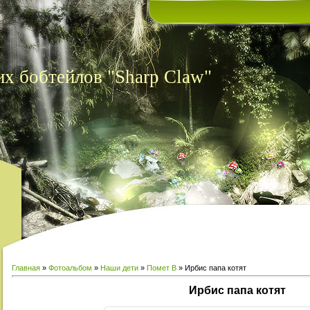
х бобтейлов "Sharp Claw"
Главная
»
Фотоальбом
»
Наши дети
»
Помет В
» Ирбис папа котят
Ирбис папа котят