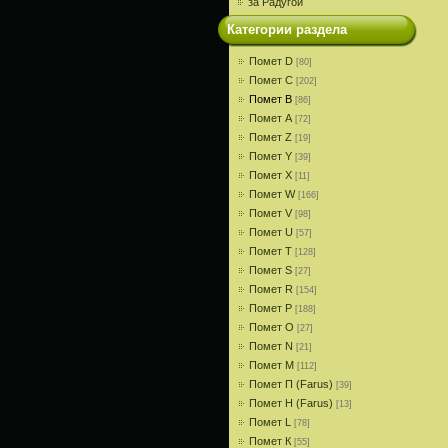
за Радугой
Категории раздела
Помет D
[80]
Помет С
[202]
Помет В
[86]
Помет A
[72]
Помет Z
[19]
Помет Y
[39]
Помет X
[11]
Помет W
[166]
Помет V
[98]
Помет U
[57]
Помет T
[128]
Помет S
[27]
Помет R
[154]
Помет P
[188]
Помет О
[27]
Помет N
[21]
Помет M
[112]
Помет П (Farus)
[39]
Помет Н (Farus)
[13]
Помет L
[78]
Помет К
[55]