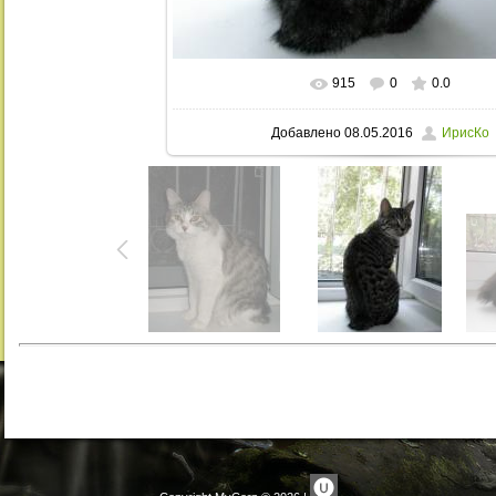
915
0
0.0
В реальном размере
768x1024
/ 23
Добавлено
08.05.2016
ИрисКо