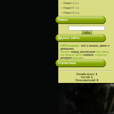
Помет J
[47]
Помет F
[74]
Помет G
[84]
Поиск
Друзья сайта
CATS-портал
- всё о кошках, диких и
домашних.
Каталог
пород, расписание
выставок
,
cat-
форум,
фото
-галерея,
открытки,
интернет-
магазин
Статистика
Онлайн всего:
1
Гостей:
1
Пользователей:
0