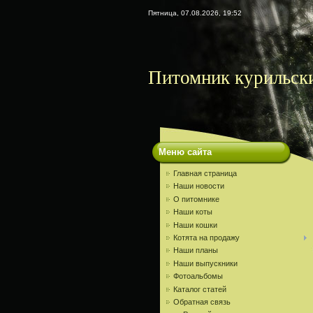
Пятница, 07.08.2026, 19:52
Питомник курильски
Меню сайта
Главная страница
Наши новости
О питомнике
Наши коты
Наши кошки
Котята на продажу
Наши планы
Наши выпускники
Фотоальбомы
Каталог статей
Обратная связь