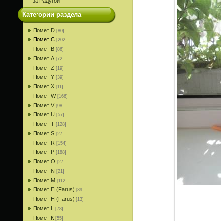
за Радугой
Категории раздела
Помет D
[80]
Помет С
[202]
Помет В
[86]
Помет A
[72]
Помет Z
[19]
Помет Y
[39]
Помет X
[11]
Помет W
[166]
Помет V
[98]
Помет U
[57]
Помет T
[128]
Помет S
[27]
Помет R
[154]
Помет P
[188]
Помет О
[27]
Помет N
[21]
Помет M
[112]
Помет П (Farus)
[39]
Помет Н (Farus)
[13]
Помет L
[78]
Помет К
[55]