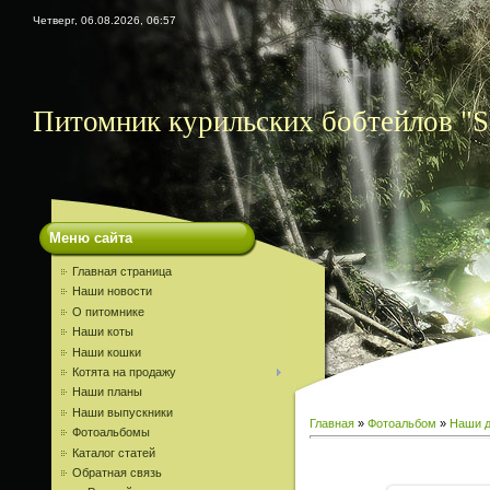
Четверг, 06.08.2026, 06:57
Питомник курильских бобтейлов "S
Меню сайта
Главная страница
Наши новости
О питомнике
Наши коты
Наши кошки
Котята на продажу
Наши планы
Наши выпускники
Главная
»
Фотоальбом
»
Наши д
Фотоальбомы
Каталог статей
Обратная связь