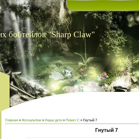
х бобтейлов "Sharp Claw"
Главная
»
Фотоальбом
»
Наши дети
»
Помет С
» Гнутый 7
Гнутый 7