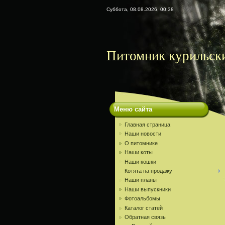
Суббота, 08.08.2026, 00:38
Питомник курильски
Меню сайта
Главная страница
Наши новости
О питомнике
Наши коты
Наши кошки
Котята на продажу
Наши планы
Наши выпускники
Фотоальбомы
Каталог статей
Обратная связь