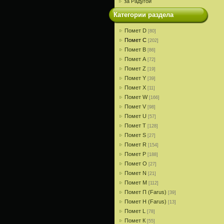
за Радугой
Категории раздела
Помет D
[80]
Помет С
[202]
Помет В
[86]
Помет A
[72]
Помет Z
[19]
Помет Y
[39]
Помет X
[11]
Помет W
[166]
Помет V
[98]
Помет U
[57]
Помет T
[128]
Помет S
[27]
Помет R
[154]
Помет P
[188]
Помет О
[27]
Помет N
[21]
Помет M
[112]
Помет П (Farus)
[39]
Помет Н (Farus)
[13]
Помет L
[78]
Помет К
[55]