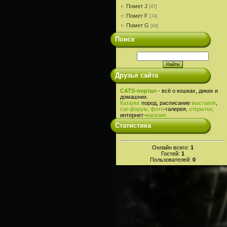
Помет J
[47]
Помет F
[74]
Помет G
[84]
Поиск
Друзья сайта
CATS-портал
- всё о кошках, диких и
домашних.
Каталог
пород, расписание
выставок
,
cat-
форум,
фото
-галерея,
открытки,
интернет-
магазин
Статистика
Онлайн всего:
1
Гостей:
1
Пользователей:
0