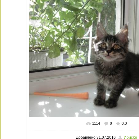
1114
0
0.0
В реальном размере
1024x768
/ 32
Добавлено
31.07.2016
ИрисКо