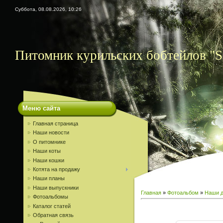
Суббота, 08.08.2026, 10:26
Питомник курильских бобтейлов "S
Меню сайта
Главная страница
Наши новости
О питомнике
Наши коты
Наши кошки
Котята на продажу
Наши планы
Наши выпускники
Главная
»
Фотоальбом
»
Наши д
Фотоальбомы
Каталог статей
Обратная связь