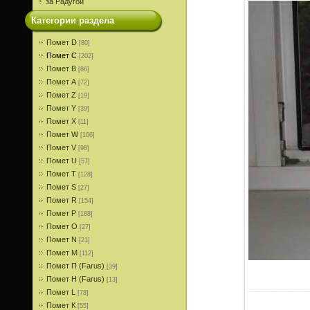
за Радугой
Категории раздела
Помет D
[80]
Помет С
[202]
Помет В
[86]
Помет A
[72]
Помет Z
[19]
Помет Y
[39]
Помет X
[11]
Помет W
[166]
Помет V
[98]
Помет U
[57]
Помет T
[128]
Помет S
[27]
Помет R
[154]
Помет P
[188]
Помет О
[27]
Помет N
[21]
Помет M
[112]
Помет П (Farus)
[39]
Помет Н (Farus)
[13]
Помет L
[78]
Помет К
[55]