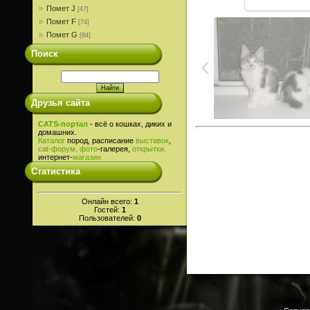
Помет J
[47]
Помет F
[74]
Помет G
[84]
Поиск
Друзья сайта
CATS-портал
- всё о кошках, диких и
домашних.
Каталог
пород, расписание
выставок
,
cat-
форум,
фото
-галерея,
открытки,
интернет-
магазин
Статистика
Онлайн всего:
1
Гостей:
1
Пользователей:
0