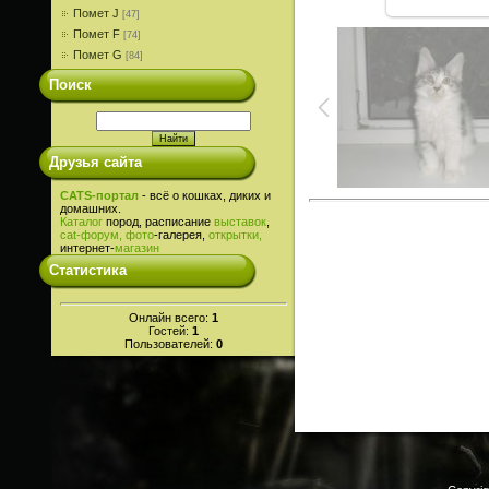
Помет J
[47]
Помет F
[74]
Помет G
[84]
Поиск
Друзья сайта
CATS-портал
- всё о кошках, диких и
домашних.
Каталог
пород, расписание
выставок
,
cat-
форум,
фото
-галерея,
открытки,
интернет-
магазин
Статистика
Онлайн всего:
1
Гостей:
1
Пользователей:
0