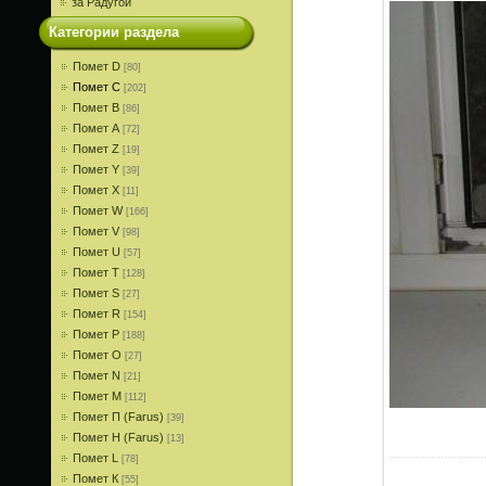
за Радугой
Категории раздела
Помет D
[80]
Помет С
[202]
Помет В
[86]
Помет A
[72]
Помет Z
[19]
Помет Y
[39]
Помет X
[11]
Помет W
[166]
Помет V
[98]
Помет U
[57]
Помет T
[128]
Помет S
[27]
Помет R
[154]
Помет P
[188]
Помет О
[27]
Помет N
[21]
Помет M
[112]
Помет П (Farus)
[39]
Помет Н (Farus)
[13]
Помет L
[78]
Помет К
[55]