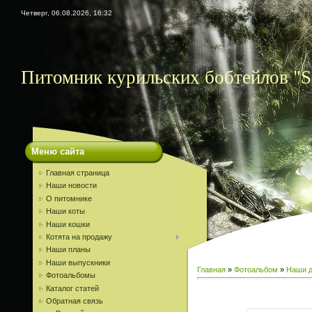
Четверг, 06.08.2026, 16:32
Питомник курильских бобтейлов "S
Меню сайта
Главная страница
Наши новости
О питомнике
Наши коты
Наши кошки
Котята на продажу
Наши планы
Наши выпускники
Главная
»
Фотоальбом
»
Наши д
Фотоальбомы
Каталог статей
Обратная связь