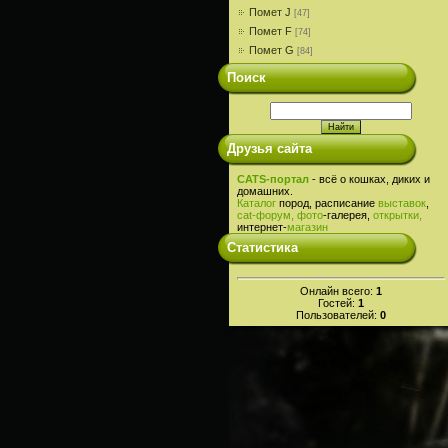
Помет J
[47]
Помет F
[74]
Помет G
[84]
Поиск
Друзья сайта
CATS-портал
- всё о кошках, диких и
домашних.
Каталог
пород, расписание
выставок
,
cat-
форум,
фото
-галерея,
открытки,
интернет-
магазин
Статистика
Онлайн всего:
1
Гостей:
1
Пользователей:
0