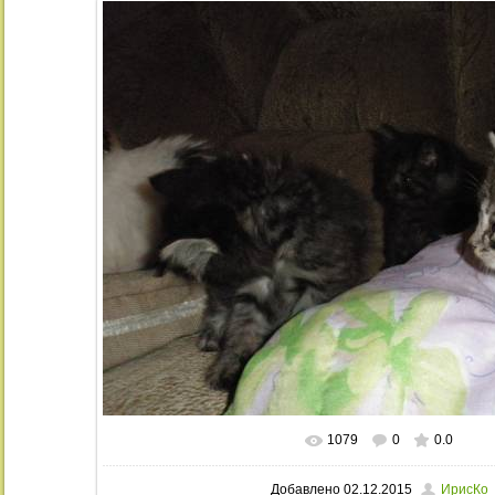
1079
0
0.0
В реальном размере
1024x768
/ 21
Добавлено
02.12.2015
ИрисКо