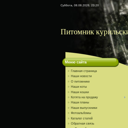
Суббота, 08.08.2026, 23:20
Питомник курильски
Меню сайта
Главная страница
Наши новости
О питомнике
Наши коты
Наши кошки
Котята на продажу
Наши планы
Наши выпускники
Фотоальбомы
Каталог статей
Обратная связь