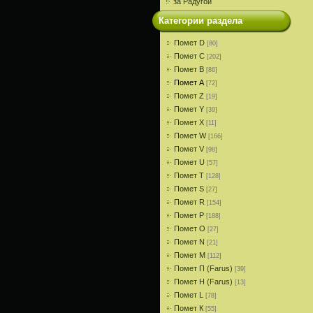
за Радугой
Категории раздела
Помет D
[80]
Помет С
[202]
Помет В
[86]
Помет A
[72]
Помет Z
[19]
Помет Y
[39]
Помет X
[11]
Помет W
[166]
Помет V
[98]
Помет U
[57]
Помет T
[128]
Помет S
[27]
Помет R
[154]
Помет P
[188]
Помет О
[27]
Помет N
[21]
Помет M
[112]
Помет П (Farus)
[39]
Помет Н (Farus)
[13]
Помет L
[78]
Помет К
[55]