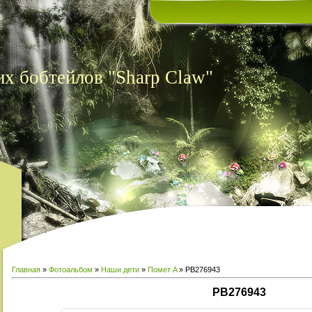
х бобтейлов "Sharp Claw"
Главная
»
Фотоальбом
»
Наши дети
»
Помет A
» PB276943
PB276943