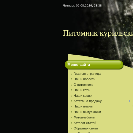
Четверг, 06.08.2026, 23:38
Питомник курильски
Меню сайта
Главная страница
Наши новости
О питомнике
Наши коты
Наши кошки
Котята на продажу
Наши планы
Наши выпускники
Фотоальбомы
Каталог статей
Обратная связь