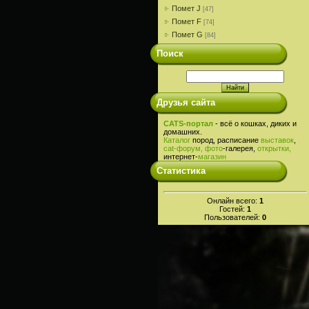
Помет J
[47]
Помет F
[74]
Помет G
[84]
Поиск
Друзья сайта
CATS-портал
- всё о кошках, диких и
домашних.
Каталог
пород, расписание
выставок
,
cat-
форум,
фото
-галерея,
открытки,
интернет-
магазин
Статистика
Онлайн всего:
1
Гостей:
1
Пользователей:
0