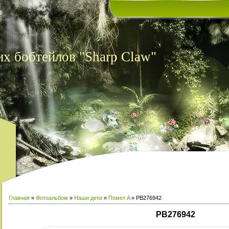
х бобтейлов "Sharp Claw"
Главная
»
Фотоальбом
»
Наши дети
»
Помет A
» PB276942
PB276942