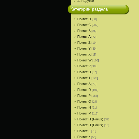
за Радугой
Категории раздела
Помет D
[80]
Помет С
[202]
Помет В
[86]
Помет A
[72]
Помет Z
[19]
Помет Y
[39]
Помет X
[11]
Помет W
[166]
Помет V
[98]
Помет U
[57]
Помет T
[128]
Помет S
[27]
Помет R
[154]
Помет P
[188]
Помет О
[27]
Помет N
[21]
Помет M
[112]
Помет П (Farus)
[39]
Помет Н (Farus)
[13]
Помет L
[78]
Помет К
[55]