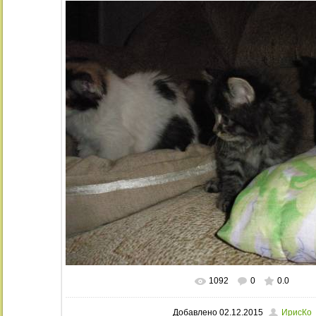
1092
0
0.0
В реальном размере
1024x768
/ 22
Добавлено
02.12.2015
ИрисКо