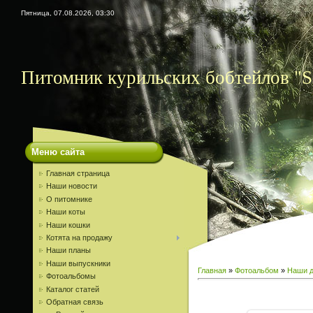
Пятница, 07.08.2026, 03:30
Питомник курильских бобтейлов "S
Меню сайта
Главная страница
Наши новости
О питомнике
Наши коты
Наши кошки
Котята на продажу
Наши планы
Наши выпускники
Главная
»
Фотоальбом
»
Наши д
Фотоальбомы
Каталог статей
Обратная связь