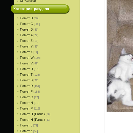
за Радугой
Категории раздела
Помет D
[80]
Помет С
[202]
Помет В
[86]
Помет A
[72]
Помет Z
[19]
Помет Y
[39]
Помет X
[11]
Помет W
[166]
Помет V
[98]
Помет U
[57]
Помет T
[128]
Помет S
[27]
Помет R
[154]
Помет P
[188]
Помет О
[27]
Помет N
[21]
Помет M
[112]
Помет П (Farus)
[39]
Помет Н (Farus)
[13]
Помет L
[78]
Помет К
[55]