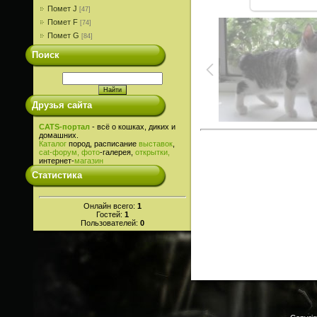
Помет J
[47]
Помет F
[74]
Помет G
[84]
Поиск
Друзья сайта
CATS-портал
- всё о кошках, диких и
домашних.
Каталог
пород, расписание
выставок
,
cat-
форум,
фото
-галерея,
открытки,
интернет-
магазин
Статистика
Онлайн всего:
1
Гостей:
1
Пользователей:
0