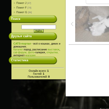
Помет J
[47]
Помет F
[74]
Помет G
[84]
Поиск
Друзья сайта
CATS-портал
- всё о кошках, диких и
домашних.
Каталог
пород, расписание
выставок
,
cat-
форум,
фото
-галерея,
открытки,
интернет-
магазин
Статистика
Онлайн всего:
1
Гостей:
1
Пользователей:
0