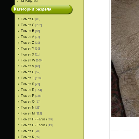
за Радугой
Категории раздела
Помет D
[80]
Помет С
[202]
Помет В
[86]
Помет A
[72]
Помет Z
[19]
Помет Y
[39]
Помет X
[11]
Помет W
[166]
Помет V
[98]
Помет U
[57]
Помет T
[128]
Помет S
[27]
Помет R
[154]
Помет P
[188]
Помет О
[27]
Помет N
[21]
Помет M
[112]
Помет П (Farus)
[39]
Помет Н (Farus)
[13]
Помет L
[78]
Помет К
[55]