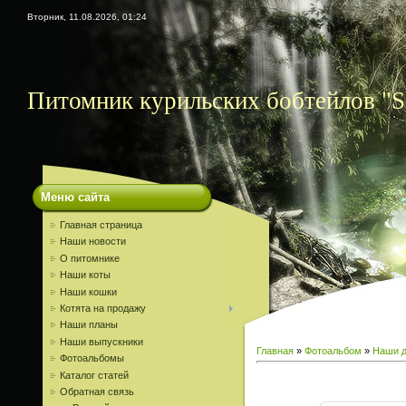
Вторник, 11.08.2026, 01:24
Питомник курильских бобтейлов "S
Меню сайта
Главная страница
Наши новости
О питомнике
Наши коты
Наши кошки
Котята на продажу
Наши планы
Наши выпускники
Главная
»
Фотоальбом
»
Наши д
Фотоальбомы
Каталог статей
Обратная связь