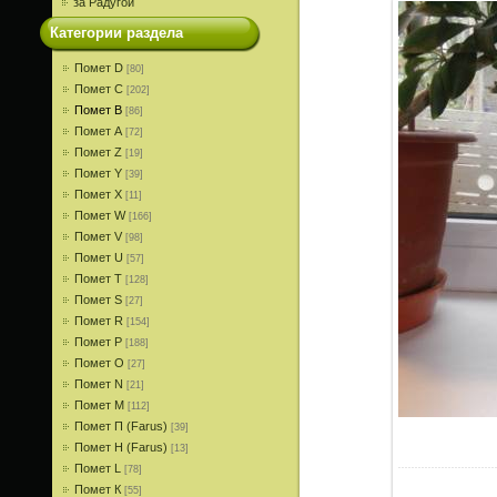
за Радугой
Категории раздела
Помет D
[80]
Помет С
[202]
Помет В
[86]
Помет A
[72]
Помет Z
[19]
Помет Y
[39]
Помет X
[11]
Помет W
[166]
Помет V
[98]
Помет U
[57]
Помет T
[128]
Помет S
[27]
Помет R
[154]
Помет P
[188]
Помет О
[27]
Помет N
[21]
Помет M
[112]
Помет П (Farus)
[39]
Помет Н (Farus)
[13]
Помет L
[78]
Помет К
[55]