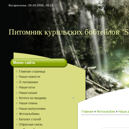
Воскресенье, 09.08.2026, 09:23
Питомник курильских бобтейлов "S
Меню сайта
Главная страница
Наши новости
О питомнике
Наши коты
Наши кошки
Котята на продажу
Наши планы
Наши выпускники
Главная
»
Фотоальбом
»
Наши д
Фотоальбомы
Каталог статей
Обратная связь