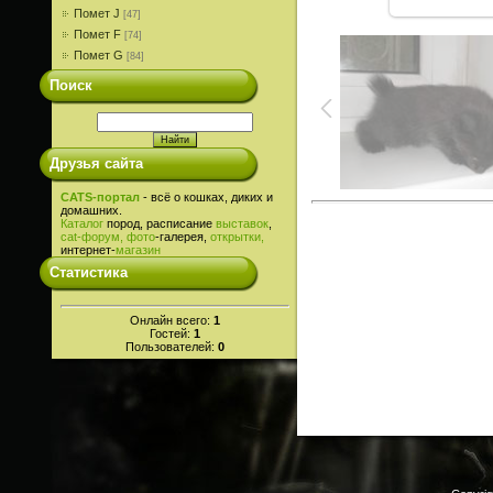
Помет J
[47]
Помет F
[74]
Помет G
[84]
Поиск
Друзья сайта
CATS-портал
- всё о кошках, диких и
домашних.
Каталог
пород, расписание
выставок
,
cat-
форум,
фото
-галерея,
открытки,
интернет-
магазин
Статистика
Онлайн всего:
1
Гостей:
1
Пользователей:
0