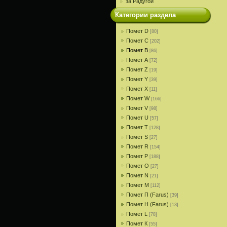
за Радугой
Категории раздела
Помет D
[80]
Помет С
[202]
Помет В
[86]
Помет A
[72]
Помет Z
[19]
Помет Y
[39]
Помет X
[11]
Помет W
[166]
Помет V
[98]
Помет U
[57]
Помет T
[128]
Помет S
[27]
Помет R
[154]
Помет P
[188]
Помет О
[27]
Помет N
[21]
Помет M
[112]
Помет П (Farus)
[39]
Помет Н (Farus)
[13]
Помет L
[78]
Помет К
[55]