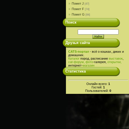
Помет J
[47]
Помет F
[74]
Помет G
[84]
Поиск
Друзья сайта
CATS-портал
- всё о кошках, диких и
домашних.
Каталог
пород, расписание
выставок
,
cat-
форум,
фото
-галерея,
открытки,
интернет-
магазин
Статистика
Онлайн всего:
1
Гостей:
1
Пользователей:
0