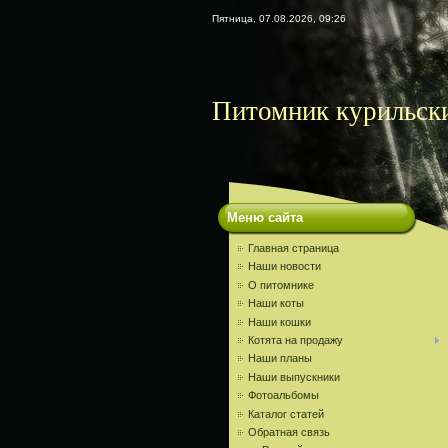
Пятница, 07.08.2026, 09:26
Питомник курильски
Меню сайта
Главная страница
Наши новости
О питомнике
Наши коты
Наши кошки
Котята на продажу
Наши планы
Наши выпускники
Фотоальбомы
Каталог статей
Обратная связь