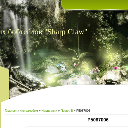
х бобтейлов "Sharp Claw"
Главная
»
Фотоальбом
»
Наши дети
»
Помет В
» P5087006
P5087006