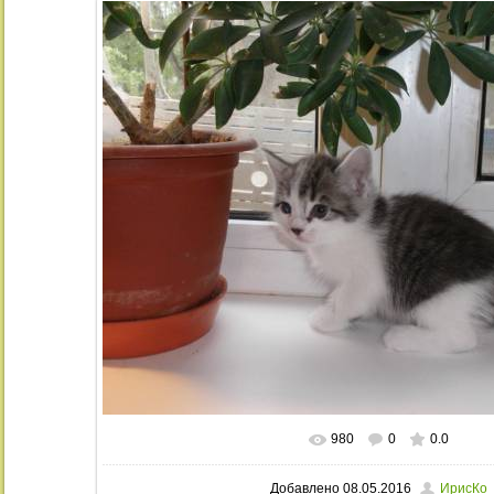
980
0
0.0
В реальном размере
1024x768
/ 19
Добавлено
08.05.2016
ИрисКо