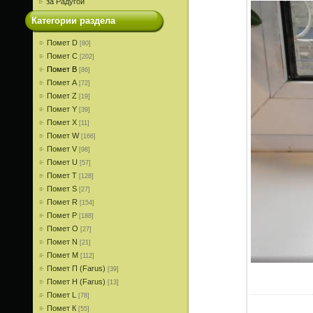
за Радугой
Категории раздела
Помет D
[80]
Помет С
[202]
Помет В
[86]
Помет A
[72]
Помет Z
[19]
Помет Y
[39]
Помет X
[11]
Помет W
[166]
Помет V
[98]
Помет U
[57]
Помет T
[128]
Помет S
[27]
Помет R
[154]
Помет P
[188]
Помет О
[27]
Помет N
[21]
Помет M
[112]
Помет П (Farus)
[39]
Помет Н (Farus)
[13]
Помет L
[78]
Помет К
[55]