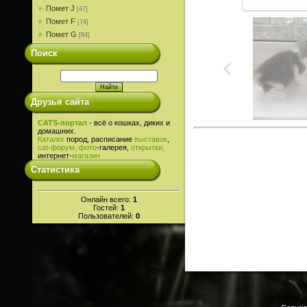
Помет J
[47]
Помет F
[74]
Помет G
[84]
Поиск
Друзья сайта
CATS-портал
- всё о кошках, диких и
домашних.
Каталог
пород, расписание
выставок
,
cat-
форум,
фото
-галерея,
открытки,
интернет-
магазин
Статистика
Онлайн всего:
1
Гостей:
1
Пользователей:
0