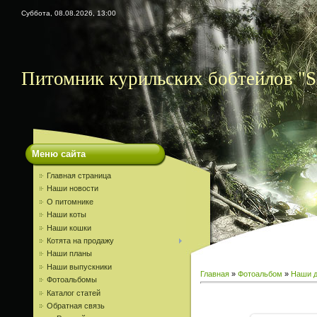
Суббота, 08.08.2026, 13:00
Питомник курильских бобтейлов "S
Меню сайта
Главная страница
Наши новости
О питомнике
Наши коты
Наши кошки
Котята на продажу
Наши планы
Наши выпускники
Главная
»
Фотоальбом
»
Наши д
Фотоальбомы
Каталог статей
Обратная связь