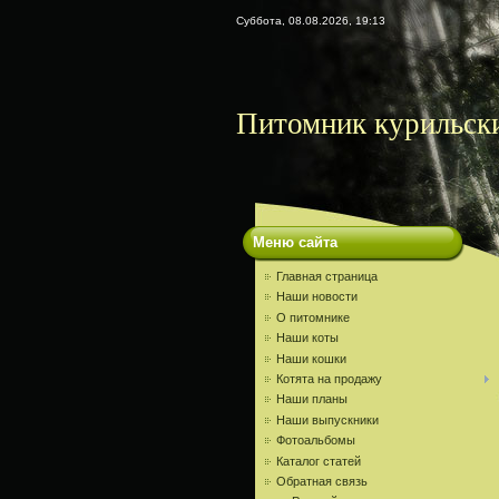
Суббота, 08.08.2026, 19:13
Питомник курильски
Меню сайта
Главная страница
Наши новости
О питомнике
Наши коты
Наши кошки
Котята на продажу
Наши планы
Наши выпускники
Фотоальбомы
Каталог статей
Обратная связь