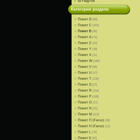
за Радугой
Категории раздела
Помет D
[80]
Помет С
[202]
Помет В
[86]
Помет A
[72]
Помет Z
[19]
Помет Y
[39]
Помет X
[11]
Помет W
[166]
Помет V
[98]
Помет U
[57]
Помет T
[128]
Помет S
[27]
Помет R
[154]
Помет P
[188]
Помет О
[27]
Помет N
[21]
Помет M
[112]
Помет П (Farus)
[39]
Помет Н (Farus)
[13]
Помет L
[78]
Помет К
[55]