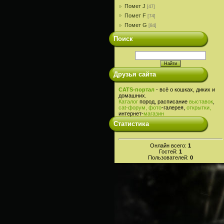
Помет J
[47]
Помет F
[74]
Помет G
[84]
Поиск
Друзья сайта
CATS-портал
- всё о кошках, диких и
домашних.
Каталог
пород, расписание
выставок
,
cat-
форум,
фото
-галерея,
открытки,
интернет-
магазин
Статистика
Онлайн всего:
1
Гостей:
1
Пользователей:
0