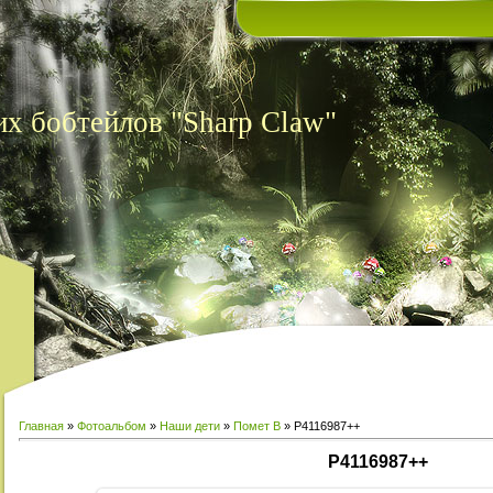
х бобтейлов "Sharp Claw"
Главная
»
Фотоальбом
»
Наши дети
»
Помет В
» P4116987++
P4116987++