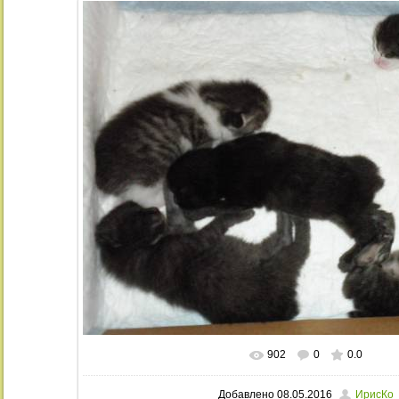
902
0
0.0
В реальном размере
1024x768
/ 20
Добавлено
08.05.2016
ИрисКо