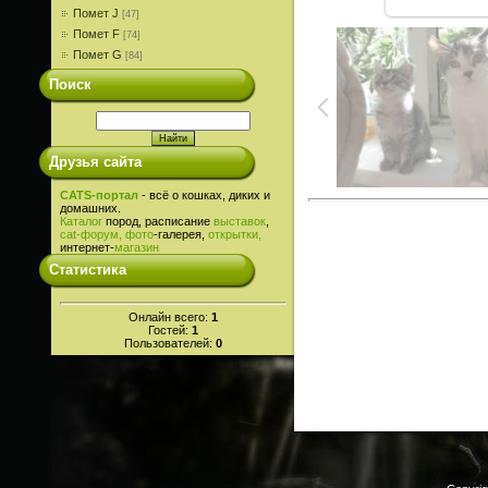
Помет J
[47]
Помет F
[74]
Помет G
[84]
Поиск
Друзья сайта
CATS-портал
- всё о кошках, диких и
домашних.
Каталог
пород, расписание
выставок
,
cat-
форум,
фото
-галерея,
открытки,
интернет-
магазин
Статистика
Онлайн всего:
1
Гостей:
1
Пользователей:
0