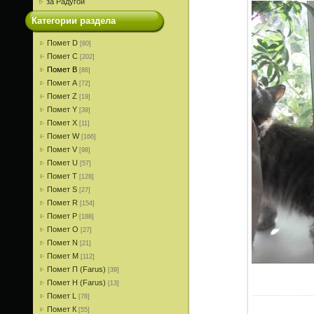
за Радугой
Категории раздела
Помет D
[80]
Помет С
[202]
Помет В
[86]
Помет A
[72]
Помет Z
[19]
Помет Y
[39]
Помет X
[11]
Помет W
[166]
Помет V
[98]
Помет U
[57]
Помет T
[128]
Помет S
[27]
Помет R
[154]
Помет P
[188]
Помет О
[27]
Помет N
[21]
Помет M
[112]
Помет П (Farus)
[39]
Помет Н (Farus)
[13]
Помет L
[78]
Помет К
[55]