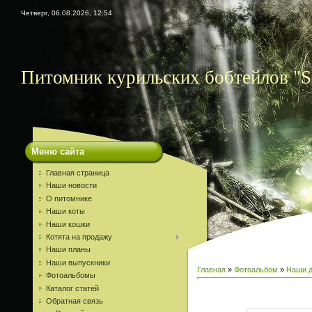
Четверг, 06.08.2026, 12:54
Питомник курильских бобтейлов "S
Меню сайта
Главная страница
Наши новости
О питомнике
Наши коты
Наши кошки
Котята на продажу
Наши планы
Наши выпускники
Главная
»
Фотоальбом
»
Наши д
Фотоальбомы
Каталог статей
Обратная связь