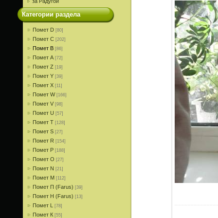
за Радугой
Категории раздела
Помет D
[80]
Помет С
[202]
Помет В
[86]
Помет A
[72]
Помет Z
[19]
Помет Y
[39]
Помет X
[11]
Помет W
[166]
Помет V
[98]
Помет U
[57]
Помет T
[128]
Помет S
[27]
Помет R
[154]
Помет P
[188]
Помет О
[27]
Помет N
[21]
Помет M
[112]
Помет П (Farus)
[39]
Помет Н (Farus)
[13]
Помет L
[78]
Помет К
[55]