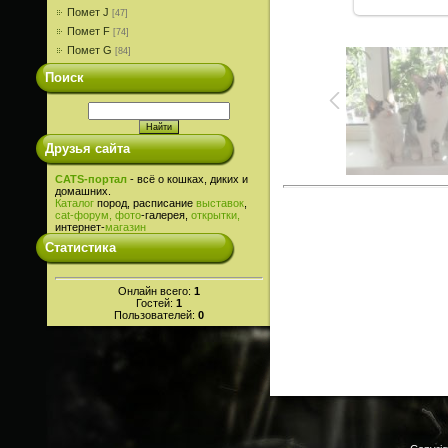
Помет J
[47]
Помет F
[74]
Помет G
[84]
Поиск
Друзья сайта
CATS-портал
- всё о кошках, диких и
домашних.
Каталог
пород, расписание
выставок
,
cat-
форум,
фото
-галерея,
открытки,
интернет-
магазин
Статистика
Онлайн всего:
1
Гостей:
1
Пользователей:
0