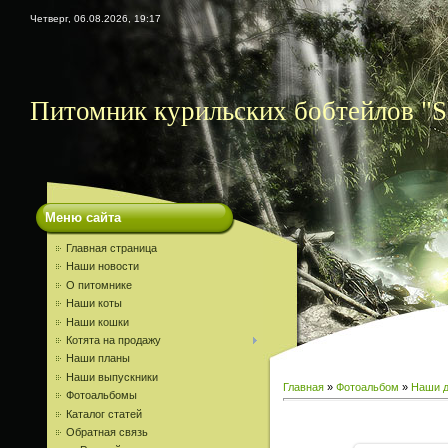
Четверг, 06.08.2026, 19:17
Питомник курильских бобтейлов "S
Меню сайта
Главная страница
Наши новости
О питомнике
Наши коты
Наши кошки
Котята на продажу
Наши планы
Наши выпускники
Главная
»
Фотоальбом
»
Наши д
Фотоальбомы
Каталог статей
Обратная связь