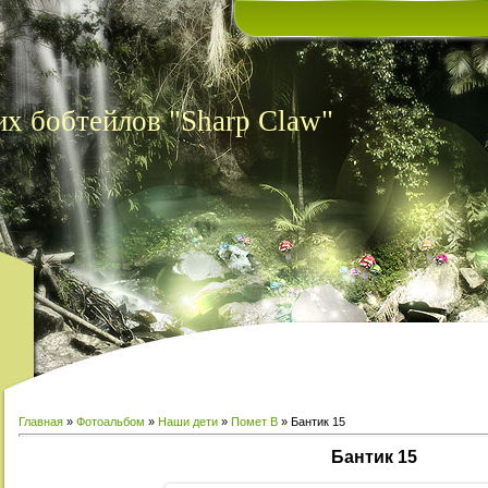
х бобтейлов "Sharp Claw"
Главная
»
Фотоальбом
»
Наши дети
»
Помет В
» Бантик 15
Бантик 15