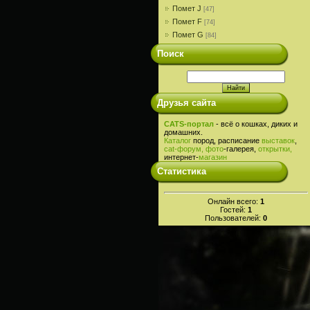
Помет J
[47]
Помет F
[74]
Помет G
[84]
Поиск
Друзья сайта
CATS-портал
- всё о кошках, диких и
домашних.
Каталог
пород, расписание
выставок
,
cat-
форум,
фото
-галерея,
открытки,
интернет-
магазин
Статистика
Онлайн всего:
1
Гостей:
1
Пользователей:
0