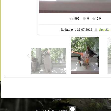
999
0
0.0
В реальном размере
768x1024
/ 32
Добавлено
31.07.2016
ИрисКо