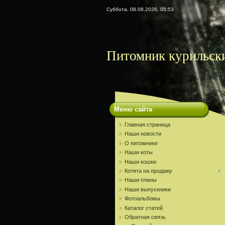
Суббота, 08.08.2026, 05:53
Питомник курильски
Меню сайта
Главная страница
Наши новости
О питомнике
Наши коты
Наши кошки
Котята на продажу
Наши планы
Наши выпускники
Фотоальбомы
Каталог статей
Обратная связь