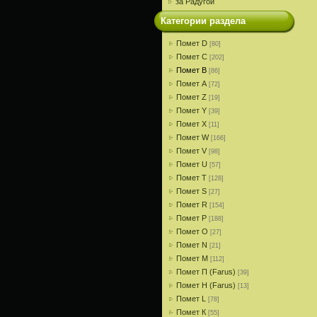
за Радугой
Категории раздела
Помет D
[80]
Помет С
[202]
Помет В
[86]
Помет A
[72]
Помет Z
[19]
Помет Y
[39]
Помет X
[11]
Помет W
[166]
Помет V
[98]
Помет U
[57]
Помет T
[128]
Помет S
[27]
Помет R
[154]
Помет P
[188]
Помет О
[27]
Помет N
[21]
Помет M
[112]
Помет П (Farus)
[39]
Помет Н (Farus)
[13]
Помет L
[78]
Помет К
[55]