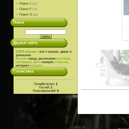
Помет J
[47]
Помет F
[74]
Помет G
[84]
Поиск
Друзья сайта
CATS-портал
- всё о кошках, диких и
домашних.
Каталог
пород, расписание
выставок
,
cat-
форум,
фото
-галерея,
открытки,
интернет-
магазин
Статистика
Онлайн всего:
1
Гостей:
1
Пользователей:
0