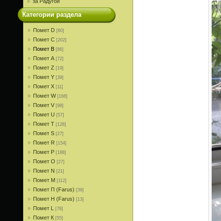
за Радугой
Категории раздела
Помет D
[80]
Помет С
[202]
Помет В
[86]
Помет A
[72]
Помет Z
[19]
Помет Y
[39]
Помет X
[11]
Помет W
[166]
Помет V
[98]
Помет U
[57]
Помет T
[128]
Помет S
[27]
Помет R
[154]
Помет P
[188]
Помет О
[27]
Помет N
[21]
Помет M
[112]
Помет П (Farus)
[39]
Помет Н (Farus)
[13]
Помет L
[78]
Помет К
[55]