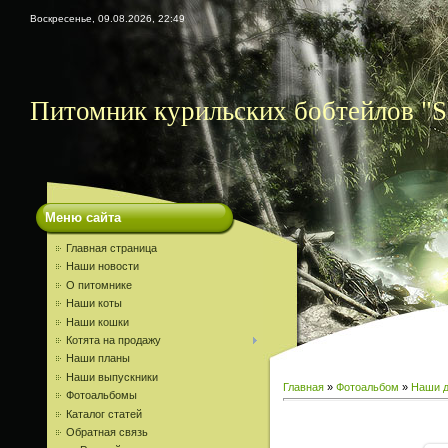
Воскресенье, 09.08.2026, 22:49
Питомник курильских бобтейлов "S
Меню сайта
Главная страница
Наши новости
О питомнике
Наши коты
Наши кошки
Котята на продажу
Наши планы
Наши выпускники
Главная
»
Фотоальбом
»
Наши д
Фотоальбомы
Каталог статей
Обратная связь