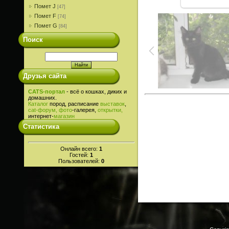
Помет J
[47]
Помет F
[74]
Помет G
[84]
Поиск
Друзья сайта
CATS-портал
- всё о кошках, диких и
домашних.
Каталог
пород, расписание
выставок
,
cat-
форум,
фото
-галерея,
открытки,
интернет-
магазин
Статистика
Онлайн всего:
1
Гостей:
1
Пользователей:
0