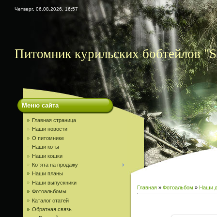
Четверг, 06.08.2026, 16:57
Питомник курильских бобтейлов "S
Меню сайта
Главная страница
Наши новости
О питомнике
Наши коты
Наши кошки
Котята на продажу
Наши планы
Наши выпускники
Главная
»
Фотоальбом
»
Наши д
Фотоальбомы
Каталог статей
Обратная связь