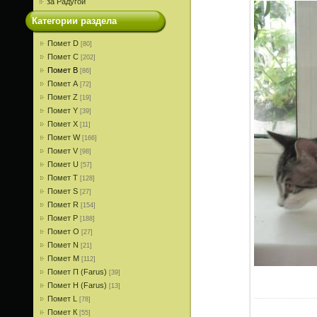
за Радугой
Категории раздела
Помет D
[80]
Помет С
[202]
Помет В
[86]
Помет A
[72]
Помет Z
[19]
Помет Y
[39]
Помет X
[11]
Помет W
[166]
Помет V
[98]
Помет U
[57]
Помет T
[128]
Помет S
[27]
Помет R
[154]
Помет P
[188]
Помет О
[27]
Помет N
[21]
Помет M
[112]
Помет П (Farus)
[39]
Помет Н (Farus)
[13]
Помет L
[78]
Помет К
[55]