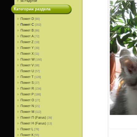
за Радугой
Категории раздела
Помет D
[80]
Помет С
[202]
Помет В
[86]
Помет A
[72]
Помет Z
[19]
Помет Y
[39]
Помет X
[11]
Помет W
[166]
Помет V
[98]
Помет U
[57]
Помет T
[128]
Помет S
[27]
Помет R
[154]
Помет P
[188]
Помет О
[27]
Помет N
[21]
Помет M
[112]
Помет П (Farus)
[39]
Помет Н (Farus)
[13]
Помет L
[78]
Помет К
[55]