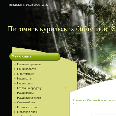
Понедельник, 10.08.2026, 19:32
Питомник курильских бобтейлов "S
Меню сайта
Главная страница
Наши новости
О питомнике
Наши коты
Наши кошки
Котята на продажу
Наши планы
Наши выпускники
Главная
»
Фотоальбом
»
Наши д
Фотоальбомы
Каталог статей
Обратная связь