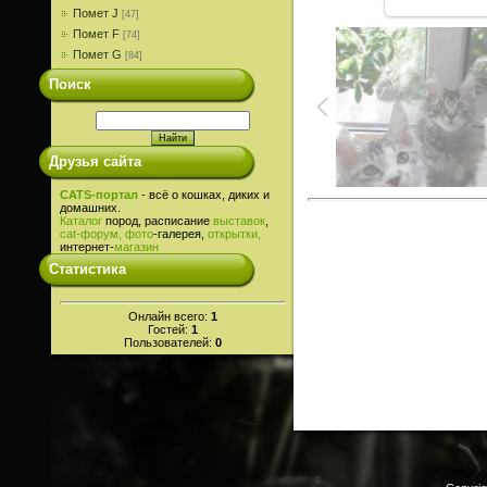
Помет J
[47]
Помет F
[74]
Помет G
[84]
Поиск
Друзья сайта
CATS-портал
- всё о кошках, диких и
домашних.
Каталог
пород, расписание
выставок
,
cat-
форум,
фото
-галерея,
открытки,
интернет-
магазин
Статистика
Онлайн всего:
1
Гостей:
1
Пользователей:
0