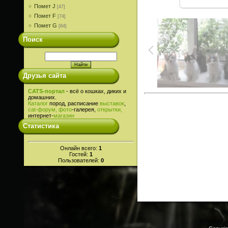
Помет J
[47]
Помет F
[74]
Помет G
[84]
Поиск
Друзья сайта
CATS-портал
- всё о кошках, диких и
домашних.
Каталог
пород, расписание
выставок
,
cat-
форум,
фото
-галерея,
открытки,
интернет-
магазин
Статистика
Онлайн всего:
1
Гостей:
1
Пользователей:
0