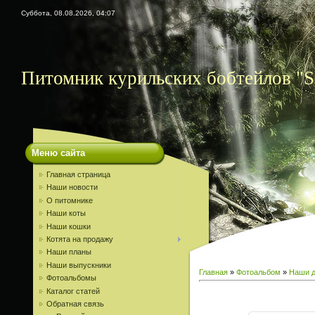
Суббота, 08.08.2026, 04:07
Питомник курильских бобтейлов "S
Меню сайта
Главная страница
Наши новости
О питомнике
Наши коты
Наши кошки
Котята на продажу
Наши планы
Наши выпускники
Главная
»
Фотоальбом
»
Наши д
Фотоальбомы
Каталог статей
Обратная связь