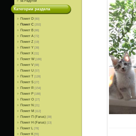
за Радугой
Категории раздела
Помет D
[80]
Помет С
[202]
Помет В
[86]
Помет A
[72]
Помет Z
[19]
Помет Y
[39]
Помет X
[11]
Помет W
[166]
Помет V
[98]
Помет U
[57]
Помет T
[128]
Помет S
[27]
Помет R
[154]
Помет P
[188]
Помет О
[27]
Помет N
[21]
Помет M
[112]
Помет П (Farus)
[39]
Помет Н (Farus)
[13]
Помет L
[78]
Помет К
[55]