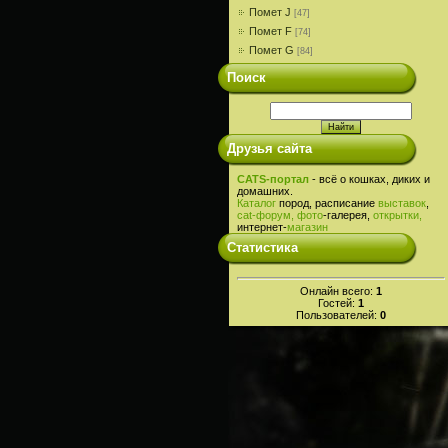
Помет J
[47]
Помет F
[74]
Помет G
[84]
Поиск
Друзья сайта
CATS-портал
- всё о кошках, диких и
домашних.
Каталог
пород, расписание
выставок
,
cat-
форум,
фото
-галерея,
открытки,
интернет-
магазин
Статистика
Онлайн всего:
1
Гостей:
1
Пользователей:
0