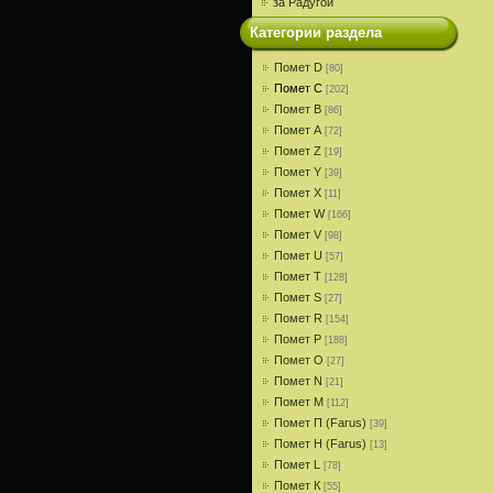
за Радугой
Категории раздела
Помет D
[80]
Помет С
[202]
Помет В
[86]
Помет A
[72]
Помет Z
[19]
Помет Y
[39]
Помет X
[11]
Помет W
[166]
Помет V
[98]
Помет U
[57]
Помет T
[128]
Помет S
[27]
Помет R
[154]
Помет P
[188]
Помет О
[27]
Помет N
[21]
Помет M
[112]
Помет П (Farus)
[39]
Помет Н (Farus)
[13]
Помет L
[78]
Помет К
[55]