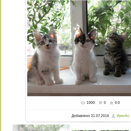
1000
0
0.0
В реальном размере
1024x672
/ 31
Добавлено
31.07.2016
ИрисКо