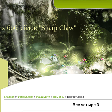
х бобтейлов "Sharp Claw"
Главная
»
Фотоальбом
»
Наши дети
»
Помет С
» Все четыре 3
Все четыре 3