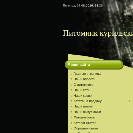
Пятница, 07.08.2026, 18:36
Питомник курильски
Меню сайта
Главная страница
Наши новости
О питомнике
Наши коты
Наши кошки
Котята на продажу
Наши планы
Наши выпускники
Фотоальбомы
Каталог статей
Обратная связь