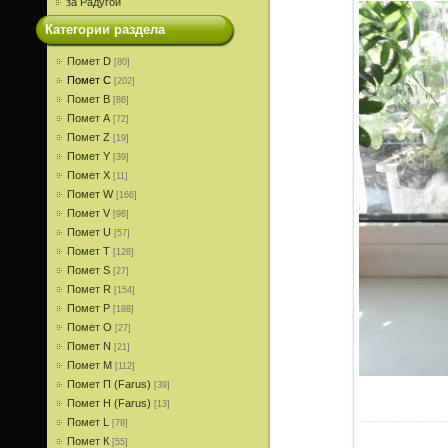
за Радугой
Категории раздела
Помет D
[80]
Помет С
[202]
Помет В
[86]
Помет A
[72]
Помет Z
[19]
Помет Y
[39]
Помет X
[11]
Помет W
[166]
Помет V
[98]
Помет U
[57]
Помет T
[128]
Помет S
[27]
Помет R
[154]
Помет P
[188]
Помет О
[27]
Помет N
[21]
Помет M
[112]
Помет П (Farus)
[39]
Помет Н (Farus)
[13]
Помет L
[78]
Помет К
[55]