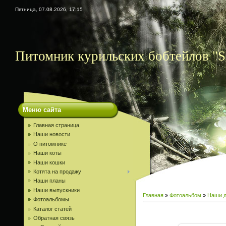
Пятница, 07.08.2026, 17:15
Питомник курильских бобтейлов "S
Меню сайта
Главная страница
Наши новости
О питомнике
Наши коты
Наши кошки
Котята на продажу
Наши планы
Наши выпускники
Главная
»
Фотоальбом
»
Наши д
Фотоальбомы
Каталог статей
Обратная связь