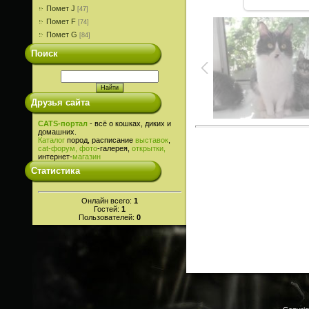
Помет J
[47]
Помет F
[74]
Помет G
[84]
Поиск
Друзья сайта
CATS-портал
- всё о кошках, диких и
домашних.
Каталог
пород, расписание
выставок
,
cat-
форум,
фото
-галерея,
открытки,
интернет-
магазин
Статистика
Онлайн всего:
1
Гостей:
1
Пользователей:
0