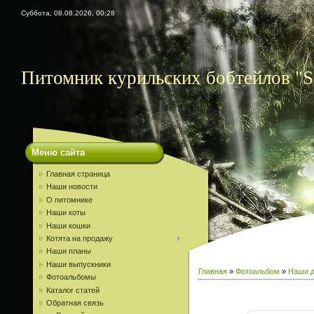
Суббота, 08.08.2026, 00:28
Питомник курильских бобтейлов "S
Меню сайта
Главная страница
Наши новости
О питомнике
Наши коты
Наши кошки
Котята на продажу
Наши планы
Наши выпускники
Главная
»
Фотоальбом
»
Наши д
Фотоальбомы
Каталог статей
Обратная связь