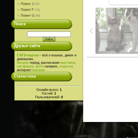
Помет J
[47]
Помет F
[74]
Помет G
[84]
Поиск
Друзья сайта
CATS-портал
- всё о кошках, диких и
домашних.
Каталог
пород, расписание
выставок
,
cat-
форум,
фото
-галерея,
открытки,
интернет-
магазин
Статистика
Онлайн всего:
1
Гостей:
1
Пользователей:
0