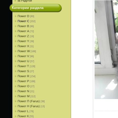
за Радугой
Категории раздела
Помет D
[80]
Помет С
[202]
Помет В
[86]
Помет A
[72]
Помет Z
[19]
Помет Y
[39]
Помет X
[11]
Помет W
[166]
Помет V
[98]
Помет U
[57]
Помет T
[128]
Помет S
[27]
Помет R
[154]
Помет P
[188]
Помет О
[27]
Помет N
[21]
Помет M
[112]
Помет П (Farus)
[39]
Помет Н (Farus)
[13]
Помет L
[78]
Помет К
[55]