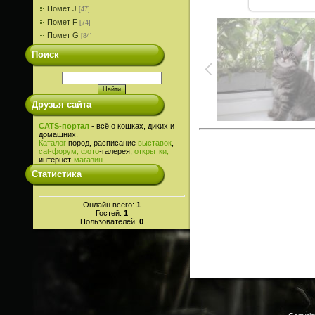
Помет J
[47]
Помет F
[74]
Помет G
[84]
Поиск
Друзья сайта
CATS-портал
- всё о кошках, диких и
домашних.
Каталог
пород, расписание
выставок
,
cat-
форум,
фото
-галерея,
открытки,
интернет-
магазин
Статистика
Онлайн всего:
1
Гостей:
1
Пользователей:
0