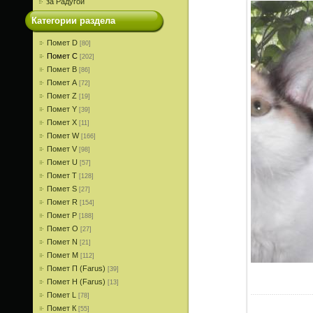
за Радугой
Категории раздела
Помет D
[80]
Помет С
[202]
Помет В
[86]
Помет A
[72]
Помет Z
[19]
Помет Y
[39]
Помет X
[11]
Помет W
[166]
Помет V
[98]
Помет U
[57]
Помет T
[128]
Помет S
[27]
Помет R
[154]
Помет P
[188]
Помет О
[27]
Помет N
[21]
Помет M
[112]
Помет П (Farus)
[39]
Помет Н (Farus)
[13]
Помет L
[78]
Помет К
[55]