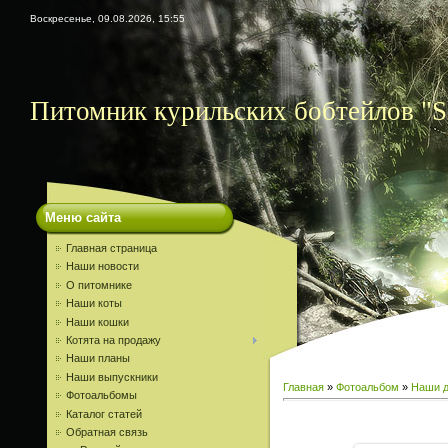
Воскресенье, 09.08.2026, 15:55
Питомник курильских бобтейлов "S
Меню сайта
Главная страница
Наши новости
О питомнике
Наши коты
Наши кошки
Котята на продажу
Наши планы
Наши выпускники
Главная
»
Фотоальбом
»
Наши д
Фотоальбомы
Каталог статей
Обратная связь