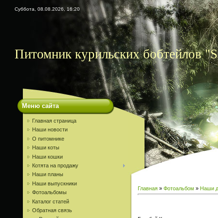
Суббота, 08.08.2026, 16:20
Питомник курильских бобтейлов "S
Меню сайта
Главная страница
Наши новости
О питомнике
Наши коты
Наши кошки
Котята на продажу
Наши планы
Наши выпускники
Главная
»
Фотоальбом
»
Наши д
Фотоальбомы
Каталог статей
Обратная связь