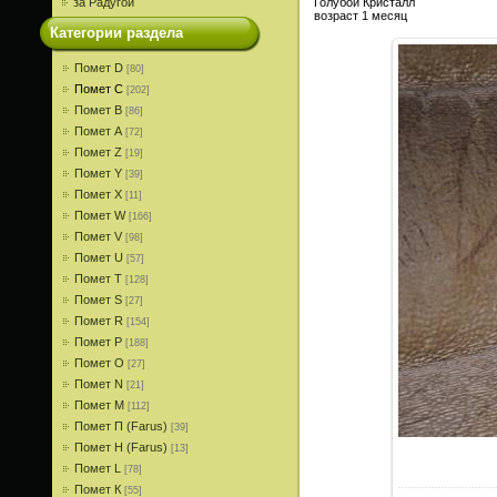
за Радугой
Голубой Кристалл
возраст 1 месяц
Категории раздела
Помет D
[80]
Помет С
[202]
Помет В
[86]
Помет A
[72]
Помет Z
[19]
Помет Y
[39]
Помет X
[11]
Помет W
[166]
Помет V
[98]
Помет U
[57]
Помет T
[128]
Помет S
[27]
Помет R
[154]
Помет P
[188]
Помет О
[27]
Помет N
[21]
Помет M
[112]
Помет П (Farus)
[39]
Помет Н (Farus)
[13]
Помет L
[78]
Помет К
[55]