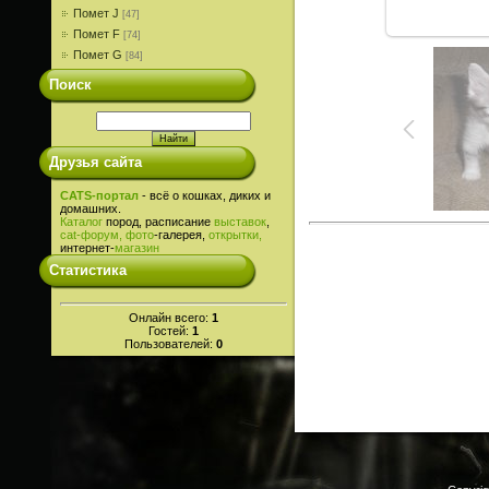
Помет J
[47]
Помет F
[74]
Помет G
[84]
Поиск
Друзья сайта
CATS-портал
- всё о кошках, диких и
домашних.
Каталог
пород, расписание
выставок
,
cat-
форум,
фото
-галерея,
открытки,
интернет-
магазин
Статистика
Онлайн всего:
1
Гостей:
1
Пользователей:
0