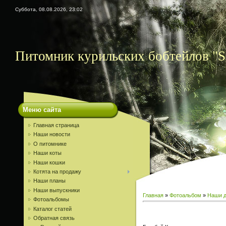
Суббота, 08.08.2026, 23:02
Питомник курильских бобтейлов "S
Меню сайта
Главная страница
Наши новости
О питомнике
Наши коты
Наши кошки
Котята на продажу
Наши планы
Наши выпускники
Главная
»
Фотоальбом
»
Наши д
Фотоальбомы
Каталог статей
Обратная связь