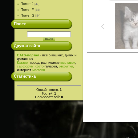
Помет J
[47]
Помет F
[74]
Помет G
[84]
Поиск
Друзья сайта
CATS-портал
- всё о кошках, диких и
домашних.
Каталог
пород, расписание
выставок
,
cat-
форум,
фото
-галерея,
открытки,
интернет-
магазин
Статистика
Онлайн всего:
1
Гостей:
1
Пользователей:
0