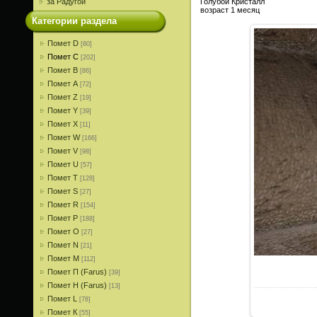
за Радугой
Голубой Кристалл
возраст 1 месяц
Категории раздела
Помет D
[80]
Помет С
[202]
Помет В
[86]
Помет A
[72]
Помет Z
[19]
Помет Y
[39]
Помет X
[11]
Помет W
[166]
Помет V
[98]
Помет U
[57]
Помет T
[128]
Помет S
[27]
Помет R
[154]
Помет P
[188]
Помет О
[27]
Помет N
[21]
Помет M
[112]
Помет П (Farus)
[39]
Помет Н (Farus)
[13]
Помет L
[78]
Помет К
[55]