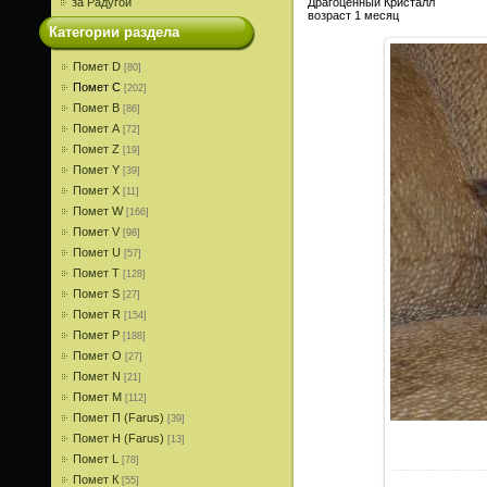
за Радугой
Драгоценный Кристалл
возраст 1 месяц
Категории раздела
Помет D
[80]
Помет С
[202]
Помет В
[86]
Помет A
[72]
Помет Z
[19]
Помет Y
[39]
Помет X
[11]
Помет W
[166]
Помет V
[98]
Помет U
[57]
Помет T
[128]
Помет S
[27]
Помет R
[154]
Помет P
[188]
Помет О
[27]
Помет N
[21]
Помет M
[112]
Помет П (Farus)
[39]
Помет Н (Farus)
[13]
Помет L
[78]
Помет К
[55]