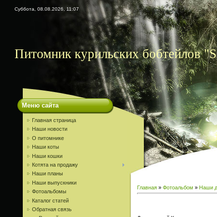
Суббота, 08.08.2026, 11:07
Питомник курильских бобтейлов "S
Меню сайта
Главная страница
Наши новости
О питомнике
Наши коты
Наши кошки
Котята на продажу
Наши планы
Наши выпускники
Главная
»
Фотоальбом
»
Наши д
Фотоальбомы
Каталог статей
Обратная связь