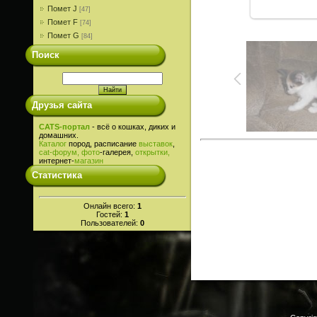
Помет J
[47]
Помет F
[74]
Помет G
[84]
Поиск
Друзья сайта
CATS-портал
- всё о кошках, диких и
домашних.
Каталог
пород, расписание
выставок
,
cat-
форум,
фото
-галерея,
открытки,
интернет-
магазин
Статистика
Онлайн всего:
1
Гостей:
1
Пользователей:
0