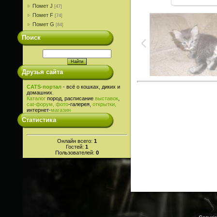
Помет J
[47]
Помет F
[74]
Помет G
[84]
Поиск
Друзья сайта
CATS-портал
- всё о кошках, диких и
домашних.
Каталог
пород, расписание
выставок
,
cat-
форум,
фото
-галерея,
открытки,
интернет-
магазин
Статистика
Онлайн всего:
1
Гостей:
1
Пользователей:
0