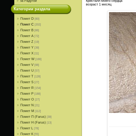
за Радугой
Кристалл Моего сердца
возраст 1 месяц
Категории раздела
Помет D
[80]
Помет С
[202]
Помет В
[86]
Помет A
[72]
Помет Z
[19]
Помет Y
[39]
Помет X
[11]
Помет W
[166]
Помет V
[98]
Помет U
[57]
Помет T
[128]
Помет S
[27]
Помет R
[154]
Помет P
[188]
Помет О
[27]
Помет N
[21]
Помет M
[112]
Помет П (Farus)
[39]
Помет Н (Farus)
[13]
Помет L
[78]
Помет К
[55]