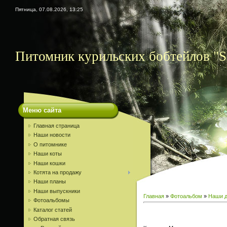
Пятница, 07.08.2026, 13:25
Питомник курильских бобтейлов "S
Меню сайта
Главная страница
Наши новости
О питомнике
Наши коты
Наши кошки
Котята на продажу
Наши планы
Наши выпускники
Главная
»
Фотоальбом
»
Наши д
Фотоальбомы
Каталог статей
Обратная связь