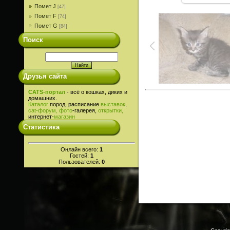
Помет J
[47]
Помет F
[74]
Помет G
[84]
Поиск
Друзья сайта
CATS-портал
- всё о кошках, диких и
домашних.
Каталог
пород, расписание
выставок
,
cat-
форум,
фото
-галерея,
открытки,
интернет-
магазин
Статистика
Онлайн всего:
1
Гостей:
1
Пользователей:
0