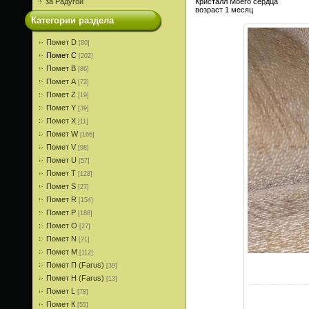
за Радугой
Кристалл Моего сердца
возраст 1 месяц
Категории раздела
Помет D
[80]
Помет С
[202]
Помет В
[86]
Помет A
[72]
Помет Z
[19]
Помет Y
[39]
Помет X
[11]
Помет W
[166]
Помет V
[98]
Помет U
[57]
Помет T
[128]
Помет S
[27]
Помет R
[154]
Помет P
[188]
Помет О
[27]
Помет N
[21]
Помет M
[112]
Помет П (Farus)
[39]
Помет Н (Farus)
[13]
Помет L
[78]
Помет К
[55]