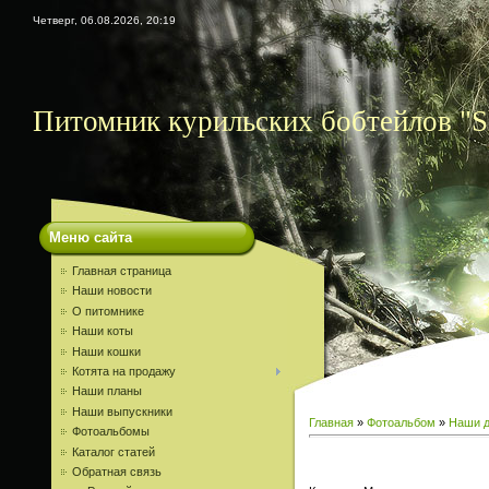
Четверг, 06.08.2026, 20:19
Питомник курильских бобтейлов "S
Меню сайта
Главная страница
Наши новости
О питомнике
Наши коты
Наши кошки
Котята на продажу
Наши планы
Наши выпускники
Главная
»
Фотоальбом
»
Наши д
Фотоальбомы
Каталог статей
Обратная связь