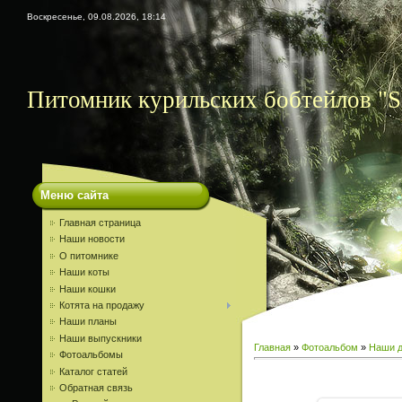
Воскресенье, 09.08.2026, 18:14
Питомник курильских бобтейлов "S
Меню сайта
Главная страница
Наши новости
О питомнике
Наши коты
Наши кошки
Котята на продажу
Наши планы
Наши выпускники
Главная
»
Фотоальбом
»
Наши д
Фотоальбомы
Каталог статей
Обратная связь