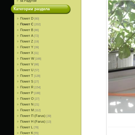
за Радугой
Категории раздела
Помет D
[80]
Помет С
[202]
Помет В
[86]
Помет A
[72]
Помет Z
[19]
Помет Y
[39]
Помет X
[11]
Помет W
[166]
Помет V
[98]
Помет U
[57]
Помет T
[128]
Помет S
[27]
Помет R
[154]
Помет P
[188]
Помет О
[27]
Помет N
[21]
Помет M
[112]
Помет П (Farus)
[39]
Помет Н (Farus)
[13]
Помет L
[78]
Помет К
[55]