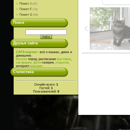
Помет J
[47]
Помет F
[74]
Помет G
[84]
Поиск
Друзья сайта
CATS-портал
- всё о кошках, диких и
домашних.
Каталог
пород, расписание
выставок
,
cat-
форум,
фото
-галерея,
открытки,
интернет-
магазин
Статистика
Онлайн всего:
1
Гостей:
1
Пользователей:
0