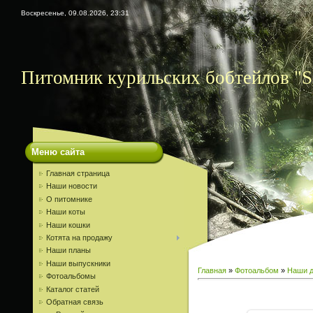
Воскресенье, 09.08.2026, 23:31
Питомник курильских бобтейлов "S
Меню сайта
Главная страница
Наши новости
О питомнике
Наши коты
Наши кошки
Котята на продажу
Наши планы
Наши выпускники
Главная
»
Фотоальбом
»
Наши д
Фотоальбомы
Каталог статей
Обратная связь