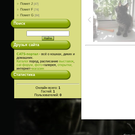
Помет J
[47]
Помет F
[74]
Помет G
[84]
Поиск
Друзья сайта
CATS-портал
- всё о кошках, диких и
домашних.
Каталог
пород, расписание
выставок
,
cat-
форум,
фото
-галерея,
открытки,
интернет-
магазин
Статистика
Онлайн всего:
1
Гостей:
1
Пользователей:
0