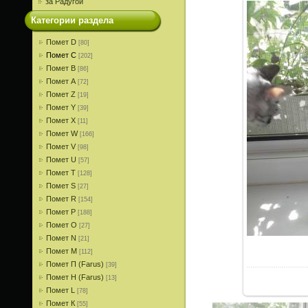
за Радугой
Категории раздела
Помет D
[80]
Помет С
[202]
Помет В
[86]
Помет A
[72]
Помет Z
[19]
Помет Y
[39]
Помет X
[11]
Помет W
[166]
Помет V
[98]
Помет U
[57]
Помет T
[128]
Помет S
[27]
Помет R
[154]
Помет P
[188]
Помет О
[27]
Помет N
[21]
Помет M
[112]
Помет П (Farus)
[39]
Помет Н (Farus)
[13]
Помет L
[78]
Помет К
[55]