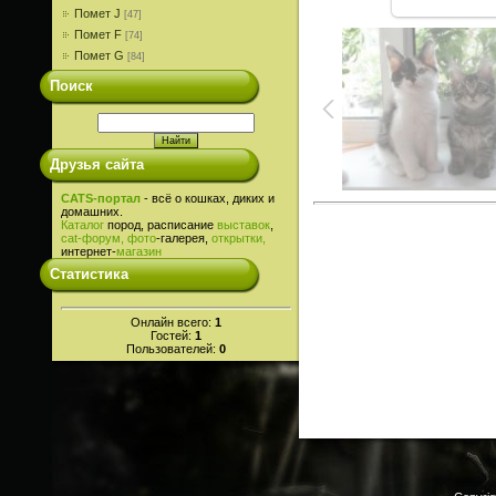
Помет J
[47]
Помет F
[74]
Помет G
[84]
Поиск
Друзья сайта
CATS-портал
- всё о кошках, диких и
домашних.
Каталог
пород, расписание
выставок
,
cat-
форум,
фото
-галерея,
открытки,
интернет-
магазин
Статистика
Онлайн всего:
1
Гостей:
1
Пользователей:
0