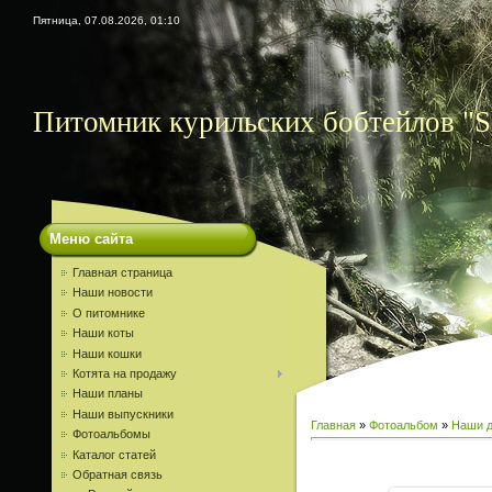
Пятница, 07.08.2026, 01:10
Питомник курильских бобтейлов "S
Меню сайта
Главная страница
Наши новости
О питомнике
Наши коты
Наши кошки
Котята на продажу
Наши планы
Наши выпускники
Главная
»
Фотоальбом
»
Наши д
Фотоальбомы
Каталог статей
Обратная связь