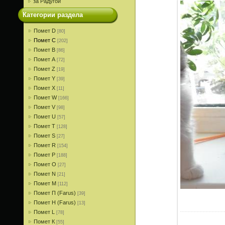
за Радугой
Категории раздела
Помет D
[80]
Помет С
[202]
Помет В
[86]
Помет A
[72]
Помет Z
[19]
Помет Y
[39]
Помет X
[11]
Помет W
[166]
Помет V
[98]
Помет U
[57]
Помет T
[128]
Помет S
[27]
Помет R
[154]
Помет P
[188]
Помет О
[27]
Помет N
[21]
Помет M
[112]
Помет П (Farus)
[39]
Помет Н (Farus)
[13]
Помет L
[78]
Помет К
[55]