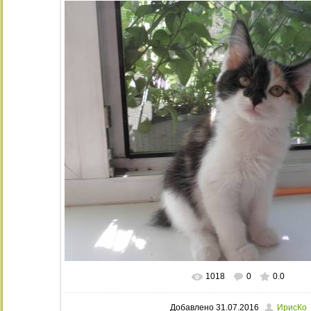
1018
0
0.0
В реальном размере
1024x768
/ 27
Добавлено
31.07.2016
ИрисКо