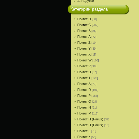
за Радугой
Категории раздела
Помет D
[80]
Помет С
[202]
Помет В
[86]
Помет A
[72]
Помет Z
[19]
Помет Y
[39]
Помет X
[11]
Помет W
[166]
Помет V
[98]
Помет U
[57]
Помет T
[128]
Помет S
[27]
Помет R
[154]
Помет P
[188]
Помет О
[27]
Помет N
[21]
Помет M
[112]
Помет П (Farus)
[39]
Помет Н (Farus)
[13]
Помет L
[78]
Помет К
[55]