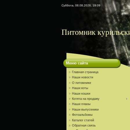
Суббота, 08.08.2026, 19:09
Питомник курильски
Меню сайта
Главная страница
Наши новости
О питомнике
Наши коты
Наши кошки
Котята на продажу
Наши планы
Наши выпускники
Фотоальбомы
Каталог статей
Обратная связь