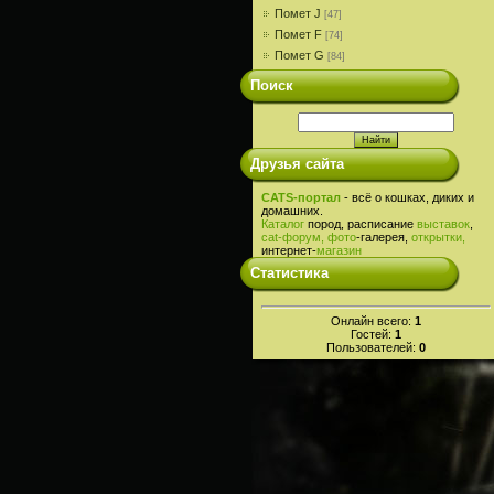
Помет J
[47]
Помет F
[74]
Помет G
[84]
Поиск
Друзья сайта
CATS-портал
- всё о кошках, диких и
домашних.
Каталог
пород, расписание
выставок
,
cat-
форум,
фото
-галерея,
открытки,
интернет-
магазин
Статистика
Онлайн всего:
1
Гостей:
1
Пользователей:
0