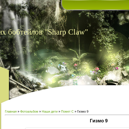
х бобтейлов "Sharp Claw"
Главная
»
Фотоальбом
»
Наши дети
»
Помет С
» Гизмо 9
Гизмо 9