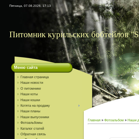
Пятница, 07.08.2026, 17:13
Питомник курильских бобтейлов "S
Меню сайта
Главная страница
Наши новости
О питомнике
Наши коты
Наши кошки
Котята на продажу
Наши планы
Наши выпускники
Главная
»
Фотоальбом
»
Наши д
Фотоальбомы
Каталог статей
Обратная связь