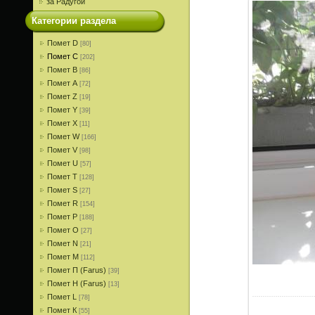
за Радугой
Категории раздела
Помет D
[80]
Помет С
[202]
Помет В
[86]
Помет A
[72]
Помет Z
[19]
Помет Y
[39]
Помет X
[11]
Помет W
[166]
Помет V
[98]
Помет U
[57]
Помет T
[128]
Помет S
[27]
Помет R
[154]
Помет P
[188]
Помет О
[27]
Помет N
[21]
Помет M
[112]
Помет П (Farus)
[39]
Помет Н (Farus)
[13]
Помет L
[78]
Помет К
[55]