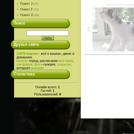
Помет J
[47]
Помет F
[74]
Помет G
[84]
Поиск
Друзья сайта
CATS-портал
- всё о кошках, диких и
домашних.
Каталог
пород, расписание
выставок
,
cat-
форум,
фото
-галерея,
открытки,
интернет-
магазин
Статистика
Онлайн всего:
1
Гостей:
1
Пользователей:
0