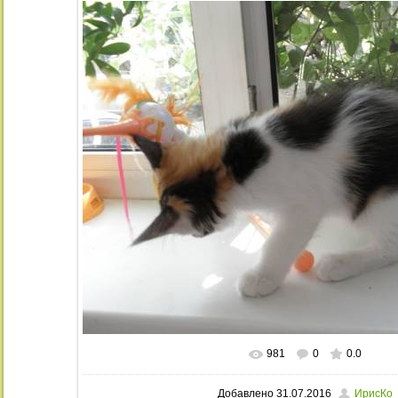
981
0
0.0
В реальном размере
1024x768
/ 29
Добавлено
31.07.2016
ИрисКо