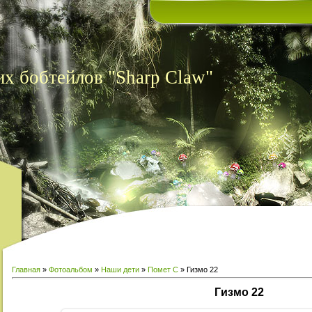
х бобтейлов "Sharp Claw"
Главная
»
Фотоальбом
»
Наши дети
»
Помет С
» Гизмо 22
Гизмо 22