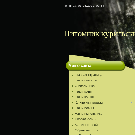
Пятница, 07.08.2026, 03:34
Питомник курильски
Меню сайта
Главная страница
Наши новости
О питомнике
Наши коты
Наши кошки
Котята на продажу
Наши планы
Наши выпускники
Фотоальбомы
Каталог статей
Обратная связь