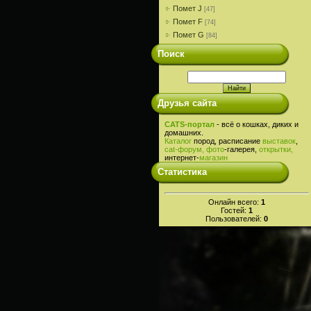
Помет J
[47]
Помет F
[74]
Помет G
[84]
Поиск
Друзья сайта
CATS-портал
- всё о кошках, диких и
домашних.
Каталог
пород, расписание
выставок
,
cat-
форум,
фото
-галерея,
открытки,
интернет-
магазин
Статистика
Онлайн всего:
1
Гостей:
1
Пользователей:
0