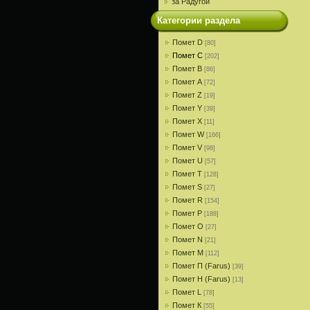
за Радугой
Категории раздела
Помет D
[80]
Помет С
[202]
Помет В
[86]
Помет A
[72]
Помет Z
[19]
Помет Y
[39]
Помет X
[11]
Помет W
[166]
Помет V
[98]
Помет U
[57]
Помет T
[128]
Помет S
[27]
Помет R
[154]
Помет P
[188]
Помет О
[27]
Помет N
[21]
Помет M
[112]
Помет П (Farus)
[39]
Помет Н (Farus)
[13]
Помет L
[78]
Помет К
[55]